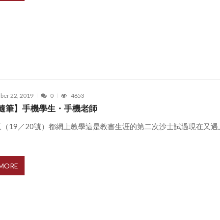
er 22, 2019
0
4653
隨筆】手機學生・手機老師
三（19／20號）都網上教學這是教書生涯的第二次沙士試過現在又遇
 MORE