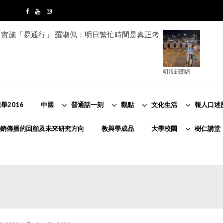
實施「易通行」 羅淑佩：明日繁忙時間是真正考
明報新聞網
舉2016
中國
普通話一刻
觀點
文化生活
報人口述
銷傳播的回顧及未來研究方向
教與學成品
大學校園
樹仁講堂