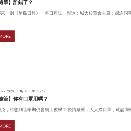
隨筆】誰錯了？
傳來一則《星島日報》「每日雜誌」報道：城大校董會主席：感謝同
 MORE
ry 7, 2020
0
3212
隨筆】你有口罩用嗎？
免，誰想到這學期仍會網上教學？ 疫情嚴重，人人撲口罩，就請同學寫 
 MORE