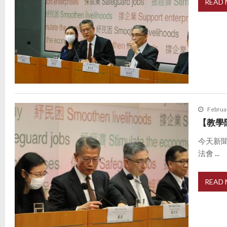
READ
Februa
【教學
今天新
法會 ...
READ