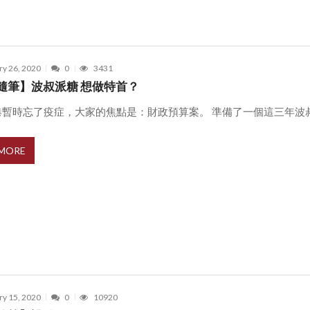
ry 26, 2020
0
3431
隨筆】波叔派糖 想做特首？
暫時忘了疫症，大家的焦點是：財政預算案。 準備了一個這三年波叔宣 
 MORE
ry 15, 2020
0
10920