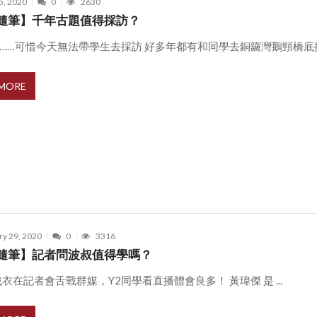
5, 2020
0
2630
隨筆】千年古題值得採訪？
……可惜今天無法帶學生去採訪 好多年都有和同學去銅鑼灣鵝頸橋底採 .
 MORE
ry 29, 2020
0
3316
隨筆】記者問波叔值得學嗎？
衣在記者會舌戰群媒，Y2同學看直播體會良多！ 黃瑋傑 是 ...