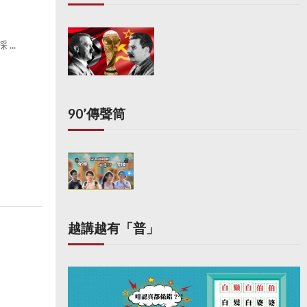
..
90’傳聲筒
越講越有「普」