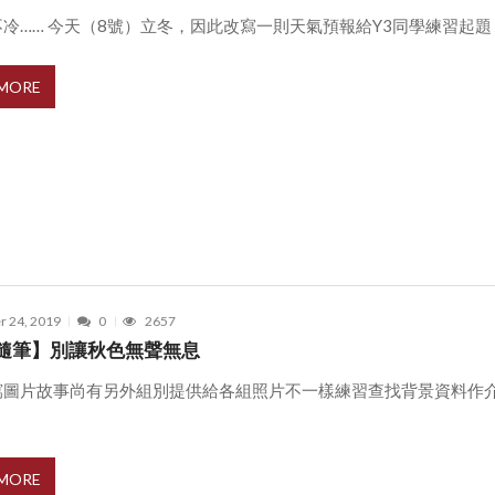
冷…… 今天（8號）立冬，因此改寫一則天氣預報給Y3同學練習起題 ..
 MORE
r 24, 2019
0
2657
隨筆】別讓秋色無聲無息
寫圖片故事尚有另外組別提供給各組照片不一樣練習查找背景資料作
 MORE