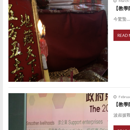
March 
【教學
今驚蟄…
READ
Februa
【教學
波叔披戰