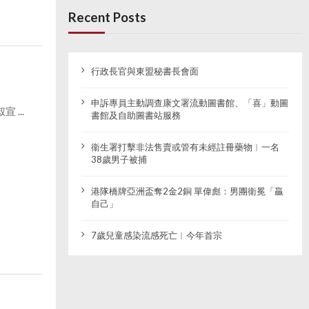
Recent Posts
行政長官與東盟秘書長會面
申訴專員主動調查康文署流動圖書館、「喜」動圖
...
書館及自助圖書站服務
衞生署打擊非法售賣或管有未經註冊藥物︱一名
38歲男子被捕
港隊橋牌亞洲盃奪2金2銅 單偉彪：男團衛冕「贏
自己」
7歲兒童感染流感死亡︱今年首宗