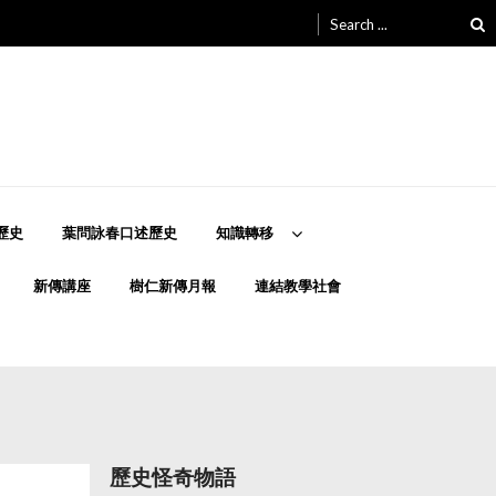
Search
for:
歷史
葉問詠春口述歷史
知識轉移
新傳講座
樹仁新傳月報
連結教學社會
歷史怪奇物語