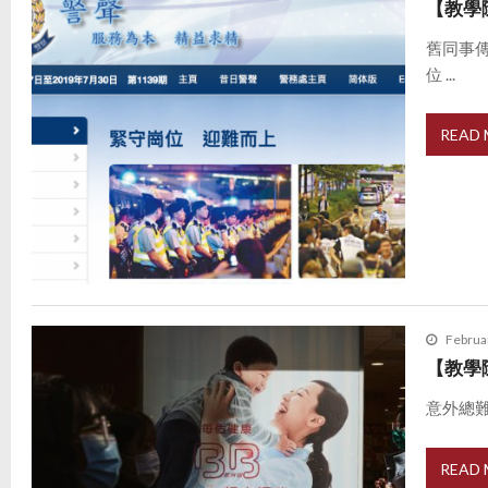
【教學
舊同事
位 ...
READ
Februa
【教學
意外總難
READ