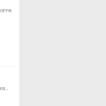
事謹守崗
...