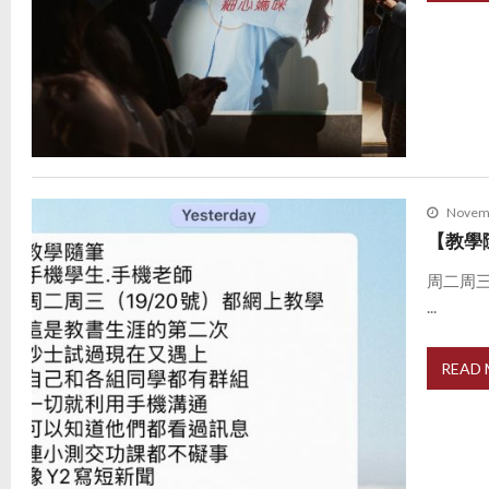
Novemb
【教學
周二周
...
READ