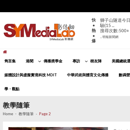
Skip
Skip
to
to
navigation
content
快
獅子山隧道今日
•
驗(15 ...
熱
搜尋次數:500+
•
... 明報新聞網
爆
新傳網
SYMediaLab
雋言集
港聞
傳播奬學金
專訪
樹友陣
美國總統選
媒體設計與虛擬實境科技 MDIT
中華武術與體育文化傳播
數碼營
學・觀點
教學隨筆
Home
教學隨筆
Page 2