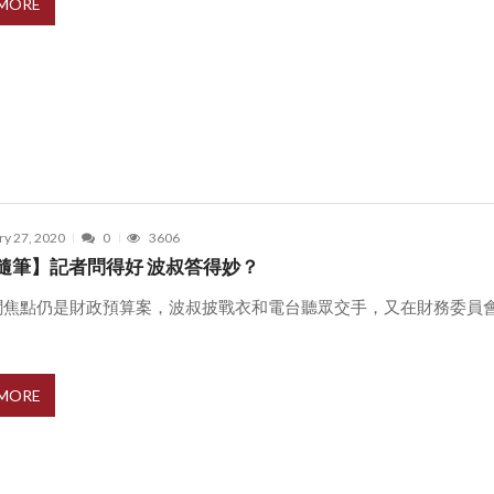
 MORE
ry 27, 2020
0
3606
隨筆】記者問得好 波叔答得妙？
聞焦點仍是財政預算案，波叔披戰衣和電台聽眾交手，又在財務委員
 MORE