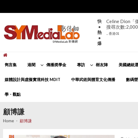
Skip
Skip
to
to
navigation
content
快
Celine D
•
搜尋次數:2,000
熱
... 香港01
•
爆
新傳網
SYMediaLab
雋言集
港聞
傳播奬學金
專訪
樹友陣
美國總統選
媒體設計與虛擬實境科技 MDIT
中華武術與體育文化傳播
數碼營
學・觀點
顧博謙
Home
顧博謙