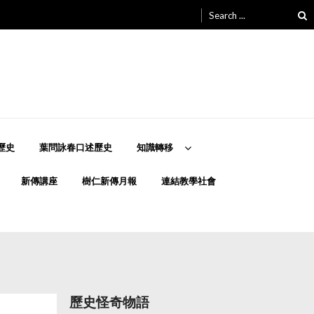
Search
for:
歷史
葉問詠春口述歷史
知識轉移
新傳講座
樹仁新傳月報
連結教學社會
歷史怪奇物語