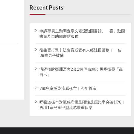
Recent Posts
申訴專員主動調查康文署流動圖書館、「喜」動圖
書館及自助圖書站服務
衞生署打擊非法售賣或管有未經註冊藥物︱一名
38歲男子被捕
港隊橋牌亞洲盃奪2金2銅 單偉彪：男團衛冕「贏
自己」
7歲兒童感染流感死亡︱今年首宗
呼吸道樣本對流感病毒呈陽性反應比率突破10%︱
再增1宗兒童甲型流感嚴重個案