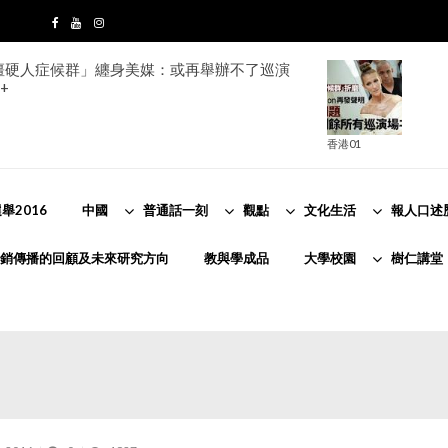
ion「僵硬人症候群」纏身美媒：或再舉辦不了巡演
+
香港01
舉2016
中國
普通話一刻
觀點
文化生活
報人口述
銷傳播的回顧及未來研究方向
教與學成品
大學校園
樹仁講堂