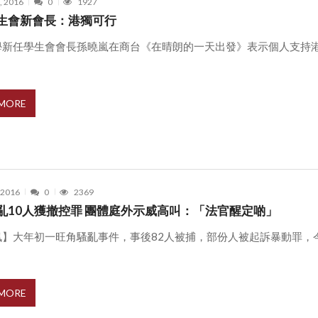
, 2016
0
1927
生會新會長：港獨可行
學新任學生會會長孫曉嵐在商台《在晴朗的一天出發》表示個人支持
.
 MORE
, 2016
0
2369
亂10人獲撤控罪 團體庭外示威高叫：「法官醒定啲」
訊】大年初一旺角騷亂事件，事後82人被捕，部份人被起訴暴動罪，
 MORE