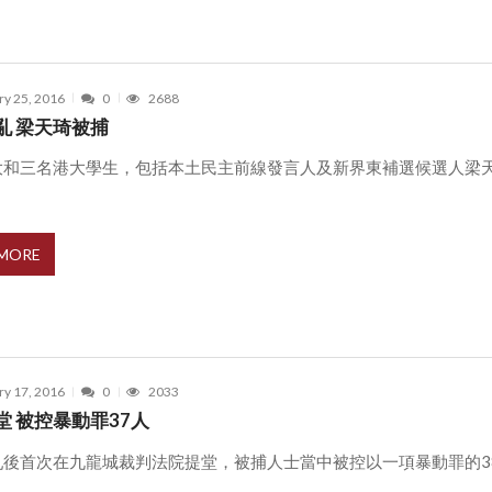
ry 25, 2016
0
2688
亂 梁天琦被捕
大和三名港大學生，包括本土民主前線發言人及新界東補選候選人梁
.
 MORE
ry 17, 2016
0
2033
堂 被控暴動罪37人
亂後首次在九龍城裁判法院提堂，被捕人士當中被控以一項暴動罪的3