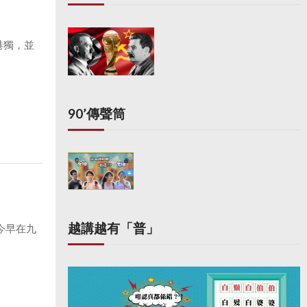
港獨，並
90’傳聲筒
越講越有「普」
今早在九