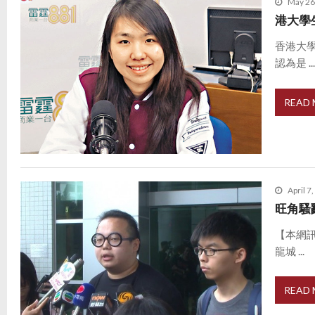
May 26
港大學
香港大
認為是 ..
READ
April 7
旺角騷
【本網
龍城 ...
READ