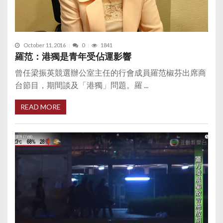
October 11, 2016
0
1841
羅范：港獨是青年受佔運影響
曾任梁振英競選辦公室主任的行會成員羅范椒芬出席商
台節目，期間談及「港獨」問題。羅 ...
READ MORE