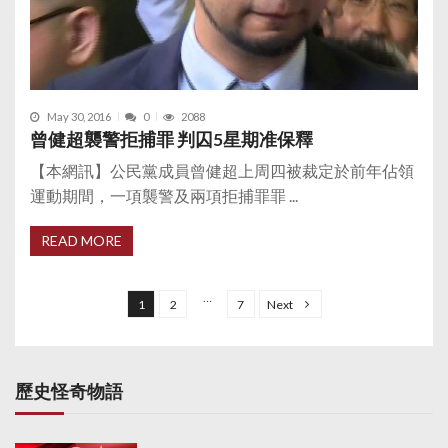
May 30, 2016
0
2088
曾健超襲警拒捕罪 判囚5星期准保釋
【本網訊】公民黨成員曾健超上周四被裁定於前年佔領
運動期間，一項襲警及兩項拒捕罪罪 ...
READ MORE
P
o
…
1
2
7
Next
s
t
s
歷史怪奇物語
p
a