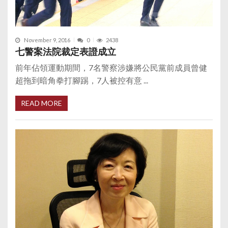
November 9, 2016
0
2438
七警案法院裁定表證成立
前年佔領運動期間，7名警察涉嫌將公民黨前成員曾健
超拖到暗角拳打腳踢，7人被控有意 ...
READ MORE