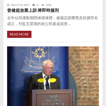
March 22, 2017
0
2036
曾健超放棄上訴 將即時服刑
去年佔領運動期間淋潑液體，被裁定因襲警及拒捕罪名
成立，判監五星期的前公民黨成員曾 ...
READ MORE