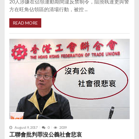
20人涉嫌在佔領運動期間違反禁制令，阻撓執達吏與警
方在旺角佔領區的清場行動，被控 ...
READ MORE
August 9, 2017
0
2039
工聯會批判罪沒公義社會悲哀