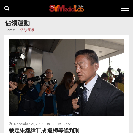
Skip
Skip
to
to
navigation
content
佔領運動
Home
佔領運動
December 21, 2017
0
2577
裁定朱經緯罪成 還柙等候判刑