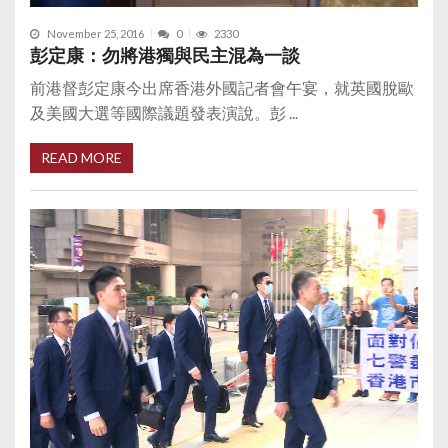
November 25, 2016
0
2330
彭定康：勿將港獨與民主混為一談
前港督彭定康今出席香港外國記者會午宴，就英國脫歐
及美國大選等國際議題發表演說。彭 ...
READ MORE