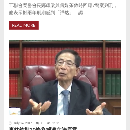
工聯會榮譽會長鄭耀棠與傳媒茶敘時回應7警案判刑，
他表示對兩年刑期感到「譁然」，認 ...
READ MORE
July 26, 2017
0
2186
李柱銘批20條為據違立法原意