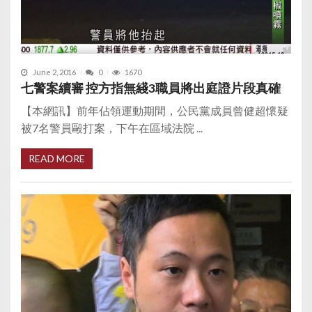
June 2, 2016
0
1670
七警案續審 控方指無綫3職員將出庭證片段真確
【本網訊】前年佔領運動期間，公民黨成員曾健超懷疑
被7名警員毆打案，下午在區域法院 ...
READ MORE