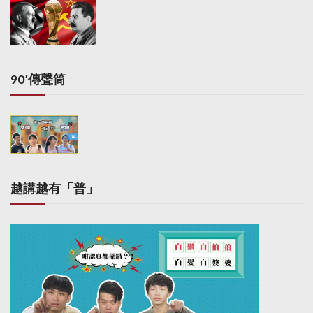
g
i
n
a
90’傳聲筒
t
i
o
n
越講越有「普」