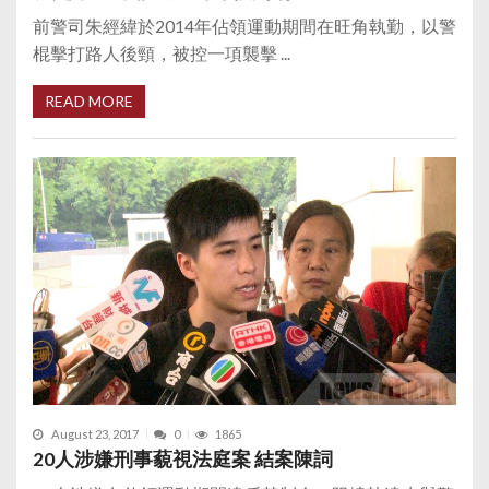
前警司朱經緯於2014年佔領運動期間在旺角執勤，以警
棍擊打路人後頸，被控一項襲擊 ...
READ MORE
August 23, 2017
0
1865
20人涉嫌刑事藐視法庭案 結案陳詞