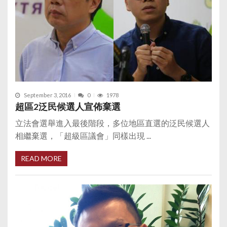
September 3, 2016
0
1978
超區2泛民候選人宣佈棄選
立法會選舉進入最後階段，多位地區直選的泛民候選人
相繼棄選，「超級區議會」同樣出現 ...
READ MORE