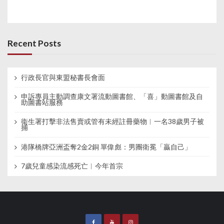
Recent Posts
行政長官與東盟秘書長會面
申訴專員主動調查康文署流動圖書館、「喜」動圖書館及自
助圖書站服務
衞生署打擊非法售賣或管有未經註冊藥物︱一名38歲男子被
捕
港隊橋牌亞洲盃奪2金2銅 單偉彪：男團衛冕「贏自己」
7歲兒童感染流感死亡︱今年首宗