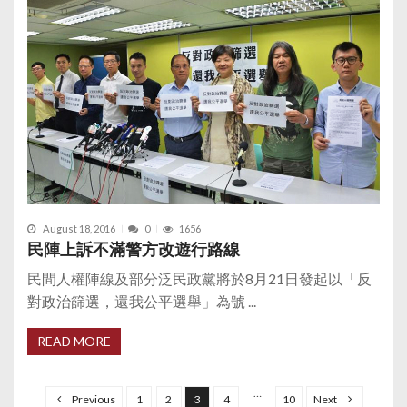
August 18, 2016
0
1656
民陣上訴不滿警方改遊行路線
民間人權陣線及部分泛民政黨將於8月21日發起以「反
對政治篩選，還我公平選舉」為號 ...
READ MORE
P
o
…
Previous
1
2
3
4
10
Next