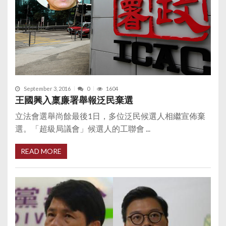
September 3, 2016
0
1604
王國興入稟廉署舉報泛民棄選
立法會選舉尚餘最後1日，多位泛民候選人相繼宣佈棄
選。「超級局議會」候選人的工聯會 ...
READ MORE