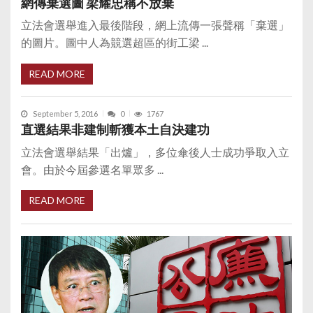
網傳棄選圖 梁耀忠稱不放棄
立法會選舉進入最後階段，網上流傳一張聲稱「棄選」
的圖片。圖中人為競選超區的街工梁 ...
READ MORE
September 5, 2016
0
1767
直選結果非建制斬獲本土自決建功
立法會選舉結果「出爐」，多位傘後人士成功爭取入立
會。由於今屆參選名單眾多 ...
READ MORE