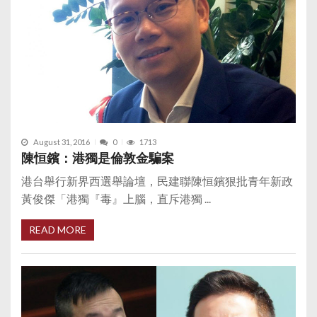
August 31, 2016
0
1713
陳恒鑌：港獨是倫敦金騙案
港台舉行新界西選舉論壇，民建聯陳恒鑌狠批青年新政
黃俊傑「港獨『毒』上腦，直斥港獨 ...
READ MORE