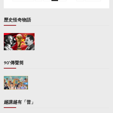
s
t
s
歷史怪奇物語
p
a
g
i
n
a
90’傳聲筒
t
i
o
n
越講越有「普」