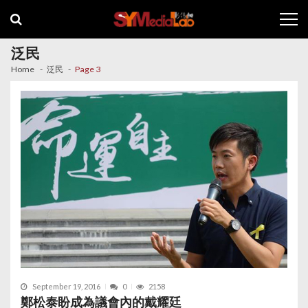
Skip
Skip
to
to
navigation
content
泛民
Home
泛民
Page 3
September 19, 2016
0
2158
鄭松泰盼成為議會內的戴耀廷