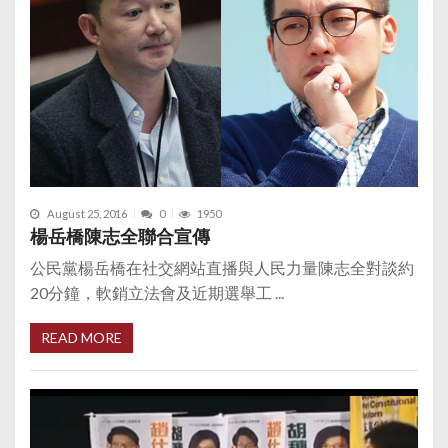
August 25, 2016
0
1950
楊岳橋陳志全聯合宣傳
公民黨楊岳橋在社交網站直播與人民力量陳志全對談約
20分鐘，軟銷立法會及近期選舉工 ...
READ MORE