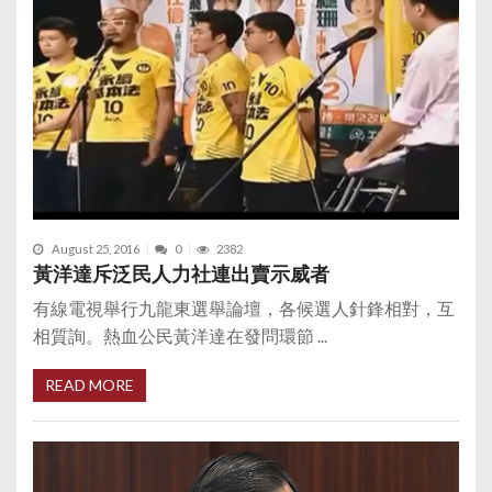
August 25, 2016
0
2382
黃洋達斥泛民人力社連出賣示威者
有線電視舉行九龍東選舉論壇，各候選人針鋒相對，互
相質詢。熱血公民黃洋達在發問環節 ...
READ MORE