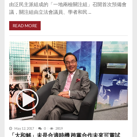
由泛民主派組成的「一地兩檢關注組」召開首次預備會
議，關注組由立法會議員、學者和民 ...
READ MORE
May 12, 2017
0
2819
「大和解」未是合適時機 跨黨合作未來可嘗試