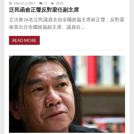
March 2, 2017
0
2192
泛民函俞正聲反對梁任副主席
立法會26名泛民議員去信全國政協主席俞正聲，反對梁
振英出任全國政協副主席。議員在 ...
READ MORE