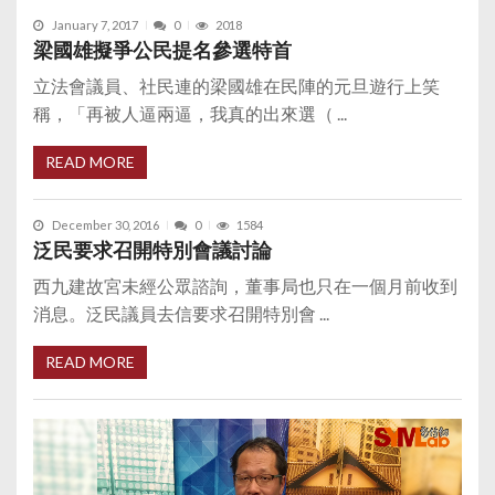
January 7, 2017
0
2018
梁國雄擬爭公民提名參選特首
立法會議員、社民連的梁國雄在民陣的元旦遊行上笑
稱，「再被人逼兩逼，我真的出來選（ ...
READ MORE
December 30, 2016
0
1584
泛民要求召開特別會議討論
西九建故宮未經公眾諮詢，董事局也只在一個月前收到
消息。泛民議員去信要求召開特別會 ...
READ MORE