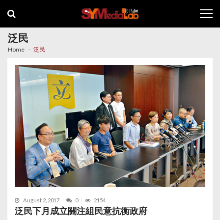
Skip
Skip
to
to
navigation
content
泛民
Home
泛民
August 2, 2017
0
2154
泛民下月成立關注組民意抗衡政府