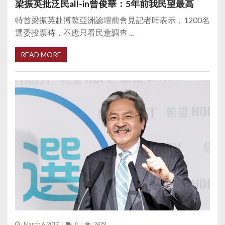
梁振英批泛民all-in曾俊華：5年前我民望最高
特首梁振英赴博鰲亞洲論壇前會見記者時表示，1200名
選委投票時，不應只看民意調查 ...
READ MORE
March 6, 2017
0
2429