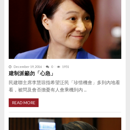
December 19, 2016
0
1951
建制派籲勿「心急」
民建聯主席李慧琼指希望泛民「珍惜機會」多到內地看
看，被問及會否擔憂有人會乘機到內 ...
READ MORE