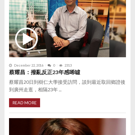
December 22, 2016
0
2313
蔡耀昌：撥亂反正23年感唏噓
蔡耀昌20日到樹仁大學接受訪問，談到最近取回鄉證後
到廣州走逛，相隔23年 ...
READ MORE