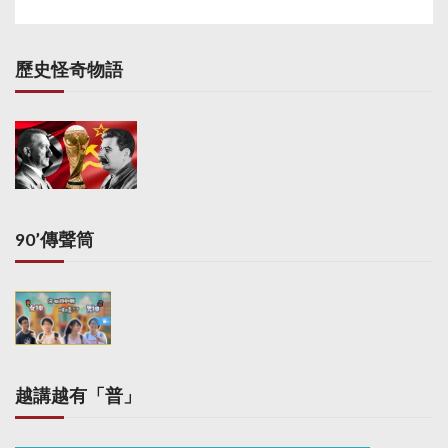
s
t
s
歷史怪奇物語
p
a
g
i
n
a
90’傳聲筒
t
i
o
n
越講越有「普」