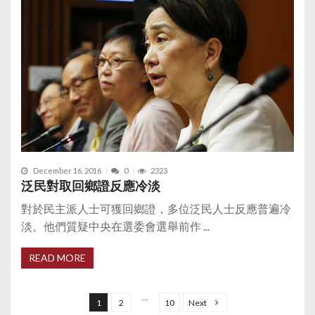
December 16, 2016
0
2323
泛民對取回鄉證反應冷淡
對於民主派人士可獲回鄉證，多位泛民人士反應普遍冷
淡。他們質疑中央在選委會選舉前作 ...
READ MORE
P
o
…
1
2
10
Next