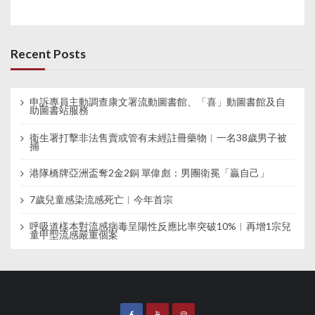
Recent Posts
申訴專員主動調查康文署流動圖書館、「喜」動圖書館及自
助圖書站服務
衞生署打擊非法售賣或管有未經註冊藥物︱一名38歲男子被
捕
港隊橋牌亞洲盃奪2金2銅 單偉彪：男團衛冕「贏自己」
7歲兒童感染流感死亡︱今年首宗
呼吸道樣本對流感病毒呈陽性反應比率突破10%︱再增1宗兒
童甲型流感嚴重個案