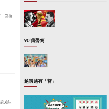
子，及檢
90’傳聲筒
越講越有「普」
輸設施法