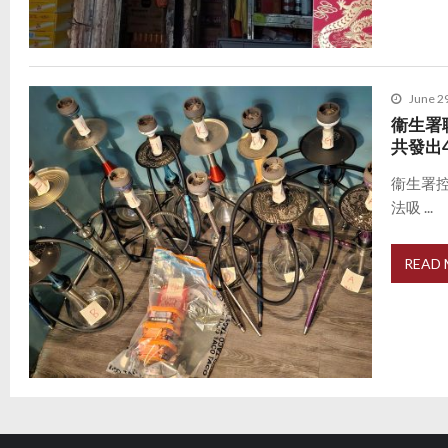
June 2
衞生署
共發出
衞生署
法吸 ...
READ