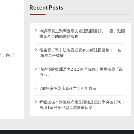
Recent Posts
申訴專員主動調查康文署流動圖書館、「喜」動圖
書館及自助圖書站服務
衞生署打擊非法售賣或管有未經註冊藥物︱一名
動，向非
38歲男子被捕
港隊橋牌亞洲盃奪2金2銅 單偉彪：男團衛冕「贏
自己」
7歲兒童感染流感死亡︱今年首宗
呼吸道樣本對流感病毒呈陽性反應比率突破10%︱
再增1宗兒童甲型流感嚴重個案