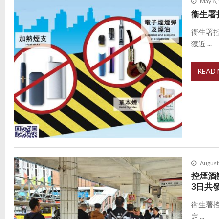
May 8,
衞生署
衞生署
獲近 ...
READ
August
控煙酒
3日共
衞生署
定 ...