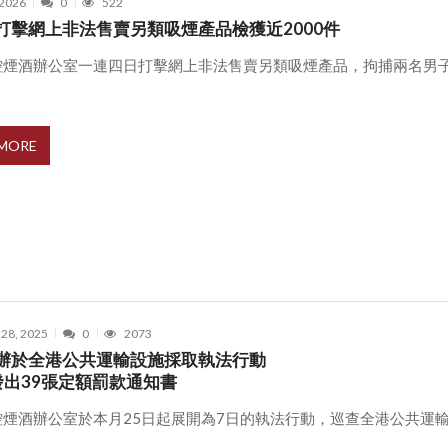
 2026
0
522
打擊網上非法售賣另類吸煙產品檢獲近2000件
控煙酒辦公室一連四日打擊網上非法售賣另類吸煙產品，拘捕兩名男
 MORE
 28, 2025
0
2073
辦於全港公共運輸設施採取執法行動
發出39張定額罰款通知書
控煙酒辦公室於本月25日起展開為7日的執法行動，巡查全港公共運