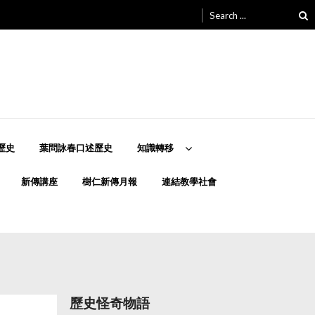
Search
for:
歷史
葉問詠春口述歷史
知識轉移
新傳講座
樹仁新傳月報
連結教學社會
歷史怪奇物語