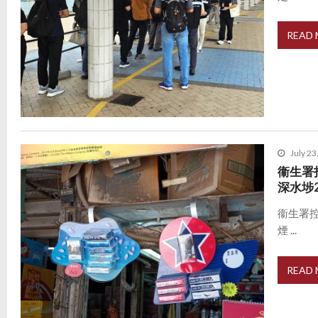
READ
July 23
衞生署
深水埗
衞生署
煙 ...
READ