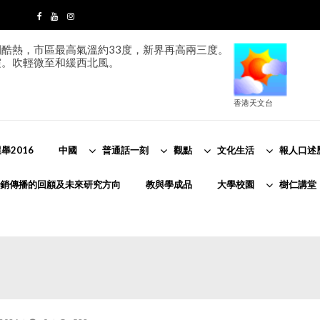
酷熱，市區最高氣溫約33度，新界再高兩三度。
霞。吹輕微至和緩西北風。
香港天文台
舉2016
中國
普通話一刻
觀點
文化生活
報人口述
銷傳播的回顧及未來研究方向
教與學成品
大學校園
樹仁講堂