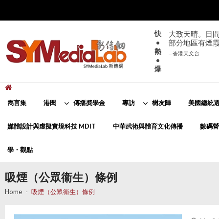
Skip
Skip
to
to
navigation
content
快
大致天晴。日間
•
部分地區有煙
熱
... 香港天文台
•
爆
新傳網
SYMediaLab
雋言集
港聞
傳播奬學金
專訪
樹友陣
美國總統選
媒體設計與虛擬實境科技 MDIT
中華武術與體育文化傳播
數碼營
學・觀點
吸煙（公眾衞生）條例
Home
吸煙（公眾衞生）條例