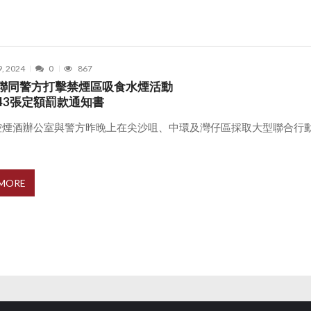
9, 2024
0
867
聯同警方打擊禁煙區吸食水煙活動
43張定額罰款通知書
控煙酒辦公室與警方昨晚上在尖沙咀、中環及灣仔區採取大型聯合行
 MORE