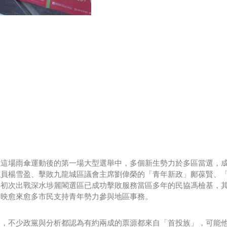
在這場雨傘運動後的第一場大型選舉中，多個新生勢力於多區當選，
成員楊雪盈、擊敗九龍城區議會主席劉偉榮的「青年新政」鄺葆賢、
欣初次出戰深水埗麗閣選區已成功擊敗服務當區多年的民協馮檢基，
反映愈來愈多市民支持青年勢力參與地區事務。
高，不少政黨與分析都認為有約兩成的票源都來自「首投族」，可能