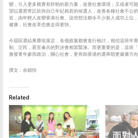
變，引入更多務實有幹勁的新力量，改善社會環境；又或者可
望以選票寄託於與自己年紀相若的候選人，改善各種社會不公
音，由年輕人改變香港社會。這些想法都令不少新人成功上位
健康，社會改革也會走得更快。
今屆區選結果塵埃落定，各個政黨都會進行檢討，相信這班年
制、泛民，甚至傘兵的對決會相當緊湊。而更重要的是，這班
激發青年參與政治，關心社會，更有助香港的選舉朝更健康方
撰文：余穎恒
Related