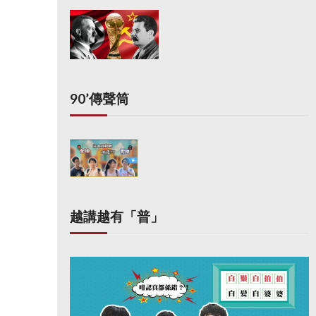
90’傳聲筒
越講越有「普」