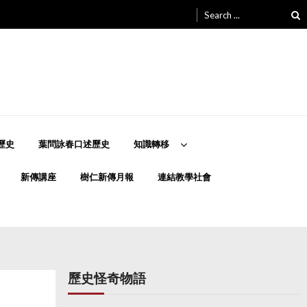
Search
for:
歷史
葉問詠春口述歷史
知識轉移
新傳講座
樹仁新傳月報
連結教學社會
歷史怪奇物語