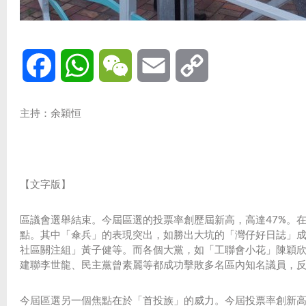
Facebook
WhatsApp
WeChat
Email
Copy
Link
主持：余穎恒
【文字版】
區議會選舉結束。今屆區選的投票率創歷屆新高，高達47%。
點。其中「傘兵」的表現突出，如勝出大坑的「灣仔好日誌」
社區關注組」黃子健等。而各個大黨，如「工聯會小花」陳穎
建聯李世龍、民主黨曾素麗等都成功擊敗多名區內知名議員，
今屆區選另一個焦點在於「首投族」的威力。今屆投票率創新