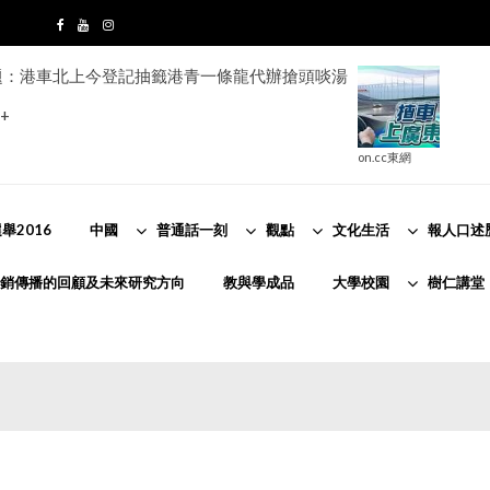
題：港車北上今登記抽籤港青一條龍代辦搶頭啖湯
+
on.cc東網
舉2016
中國
普通話一刻
觀點
文化生活
報人口述
銷傳播的回顧及未來研究方向
教與學成品
大學校園
樹仁講堂