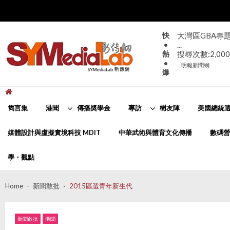
Skip
Skip
to
to
navigation
content
快
大灣區GBA專
•
...
熱
搜尋次數:2,000
•
... 明報新聞網
爆
新傳網
SYMediaLab
雋言集
港聞
傳播奬學金
專訪
樹友陣
美國總統選
媒體設計與虛擬實境科技 MDIT
中華武術與體育文化傳播
數碼營
學・觀點
Home
新聞敢批
2015區選青年新生代
新聞敢批
港聞