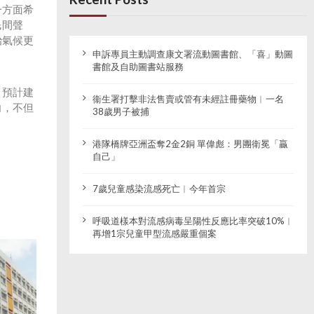
一方面希
民間聲
治氣候更
申訴專員主動調查康文署流動圖書館、「喜」動圖
書館及自助圖書站服務
，預計建
衞生署打擊非法售賣或管有未經註冊藥物︱一名
向，不但
38歲男子被捕
港隊橋牌亞洲盃奪2金2銅 單偉彪：男團衛冕「贏
自己」
7歲兒童感染流感死亡︱今年首宗
呼吸道樣本對流感病毒呈陽性反應比率突破10%︱
再增1宗兒童甲型流感嚴重個案