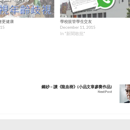
會更健康
學校規管學生交友
015
December 11, 2015
In "新聞敢批"
鐵砂－讀《龍血樹》(小品文章參賽作品)
Next Post