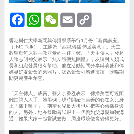
Facebook
WhatsApp
WeChat
Email
Copy
Link
香港樹仁大學新聞與傳播學系舉行1月份「新傳講座」
（JMC Talk），主題為「組織傳播 傳遞美意」。天主
教聖母無原罪主教座堂的主任司鐸、「天主傳人」發起
人陳志明神父表示「無友誼便無團體」，友誼對人類成
長和組織發展很有幫助。他在活動期間分享與演藝和傳
媒界好友聚會的舊照片，認為聚會可增進友誼，吃喝期
間更易產生創意。
「天主傳人」成員、藝人余香凝表示，傳播美意可近距
離由親人入手。她舉例，現時開始把美善的心在女兒身
上「播下種子」，期望女兒長大後也可把善心傳播身邊
的人。另外，她亦鼓勵嘗試跟上一代例如父母親加強溝
通，如果大家一起嘗試去做，周邊環境便會變得更好。