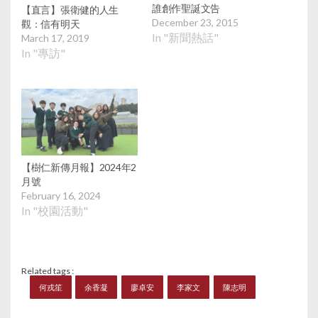
誰創作聖誕文告
【直言】張衛健的人生
December 23, 2015
觀：信有明天
In "新聞熱話"
March 17, 2019
In "專訪"
【樹仁新傳月報】2024年2
月號
February 16, 2024
In "校園活動"
Related tags :
何戎笙
余香凝
廖卓安
李家文
陳志明