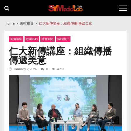
Skip
Skip
to
to
navigation
content
Home
編輯推介
仁大新傳講座：組織傳播 傳遞美意
新傳講座
校園活動
社會新聞
編輯推介
仁大新傳講座：組織傳播
傳遞美意
January 9, 2024
0
4933