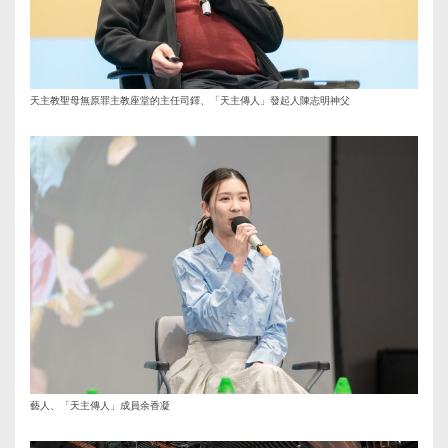
天主教聖母無原罪主教座堂的主任司鐸、「天主傳人」發起人陳志明神父
藝人、「天主傳人」成員余香凝