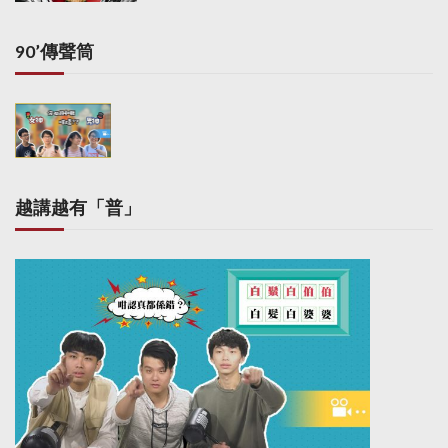
90’傳聲筒
越講越有「普」