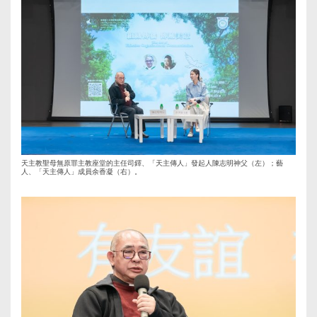
天主教聖母無原罪主教座堂的主任司鐸、「天主傳人」發起人陳志明神父（左）；藝
人、「天主傳人」成員余香凝（右）。