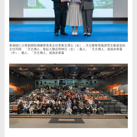
香港樹仁大學新聞與傳播學系系主任李家文博士（右）；天主教聖母無原罪主教座堂的
主任司鐸、「天主傳人」發起人陳志明神父（左）；藝人、「天主傳人」成員余香凝
（中）。藝人、「天主傳人」成員余香凝