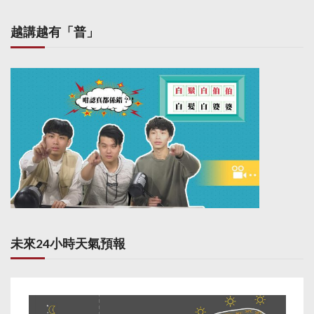
越講越有「普」
未來24小時天氣預報