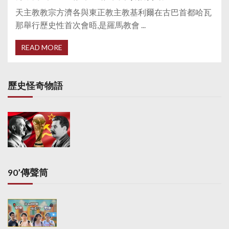
天主教教宗方濟各與東正教主教基利爾在古巴首都哈瓦
那舉行歷史性首次會晤,是羅馬教會 ...
READ MORE
歷史怪奇物語
90’傳聲筒