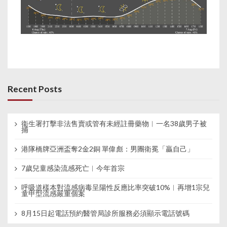
Recent Posts
衞生署打擊非法售賣或管有未經註冊藥物︱一名38歲男子被
捕
港隊橋牌亞洲盃奪2金2銅 單偉彪：男團衛冕「贏自己」
7歲兒童感染流感死亡︱今年首宗
呼吸道樣本對流感病毒呈陽性反應比率突破10%︱再增1宗兒
童甲型流感嚴重個案
8月15日起電話預約醫管局診所服務必須顯示電話號碼