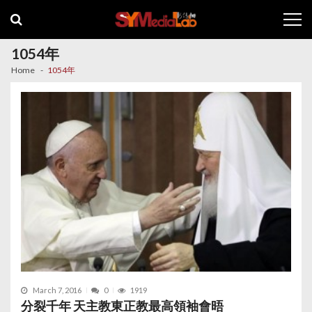
Skip
Skip
to
to
navigation
content
1054年
Home
1054年
March 7, 2016
0
1919
分裂千年 天主教東正教最高領袖會晤