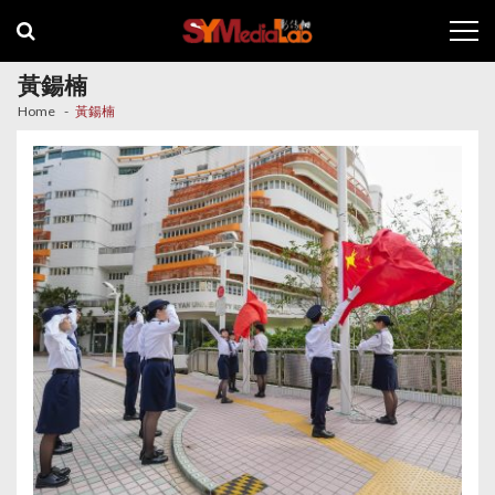
Skip
Skip
to
to
navigation
content
黃鍚楠
Home
黃鍚楠