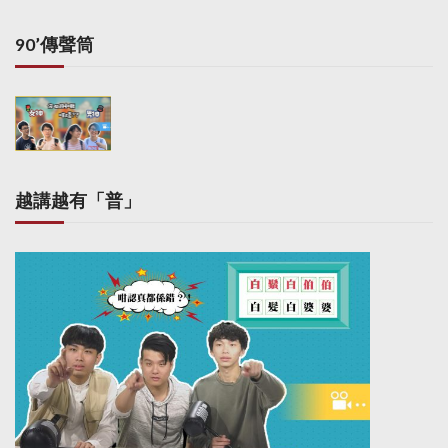
90’傳聲筒
越講越有「普」