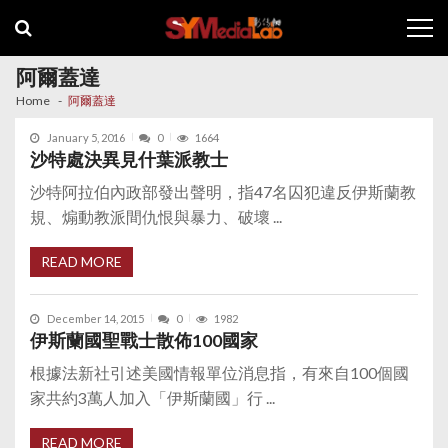
Skip
Skip
to
to
navigation
content
阿爾蓋達
Home
阿爾蓋達
January 5, 2016
0
1664
沙特處決異見什葉派教士
沙特阿拉伯內政部發出聲明，指47名囚犯違反伊斯蘭教
規、煽動教派間仇恨與暴力、破壞 ...
READ MORE
December 14, 2015
0
1982
伊斯蘭國聖戰士散佈100國家
根據法新社引述美國情報單位消息指，有來自100個國
家共約3萬人加入「伊斯蘭國」行 ...
READ MORE