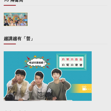
t
i
o
n
越講越有「普」