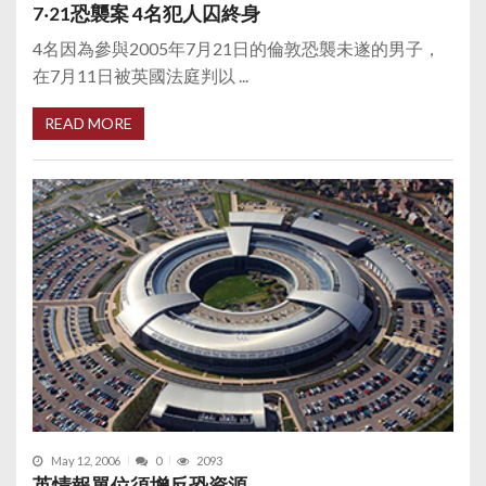
7‧21恐襲案 4名犯人囚終身
4名因為參與2005年7月21日的倫敦恐襲未遂的男子，
在7月11日被英國法庭判以 ...
READ MORE
May 12, 2006
0
2093
英情報單位須增反恐資源