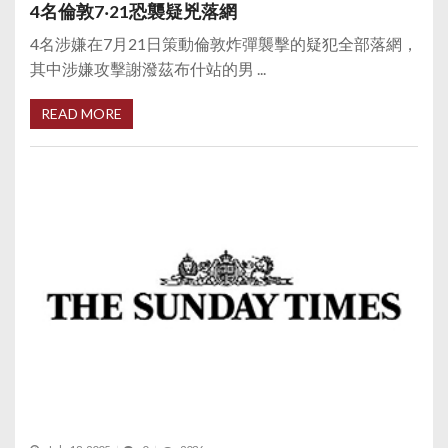
4名倫敦7‧21恐襲疑兇落網
4名涉嫌在7月21日策動倫敦炸彈襲擊的疑犯全部落網，
其中涉嫌攻擊謝潑茲布什站的男 ...
READ MORE