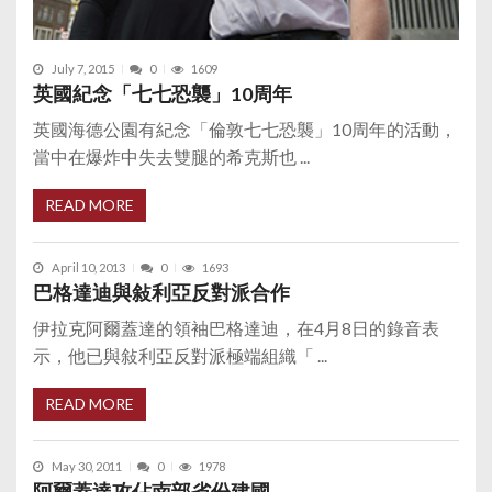
July 7, 2015
0
1609
英國紀念「七七恐襲」10周年
英國海德公園有紀念「倫敦七七恐襲」10周年的活動，
當中在爆炸中失去雙腿的希克斯也 ...
READ MORE
April 10, 2013
0
1693
巴格達迪與敍利亞反對派合作
伊拉克阿爾蓋達的領袖巴格達迪，在4月8日的錄音表
示，他已與敍利亞反對派極端組織「 ...
READ MORE
May 30, 2011
0
1978
阿爾蓋達攻佔南部省份建國