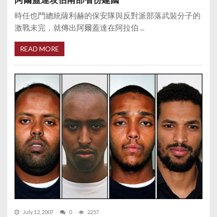
時任也門總統薩利赫的保安隊與反對派部落武裝分子的
激戰未完，就傳出阿爾蓋達在阿拉伯 ...
READ MORE
July 12, 2007
0
2257