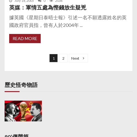
July 18, 2005
0
2036
英媒：軍情五處為慳錢放生疑兇
據英國《星期日泰晤士報》引述一名不願透露姓名的英
國政府官員指，曾有人於2004年 ...
READ MORE
P
o
1
2
Next
s
t
s
歷史怪奇物語
p
a
g
i
n
a
90’傳聲筒