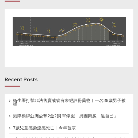
Recent Posts
衞生署打擊非法售賣或管有未經註冊藥物︱一名38歲男子被
捕
港隊橋牌亞洲盃奪2金2銅 單偉彪：男團衛冕「贏自己」
7歲兒童感染流感死亡︱今年首宗