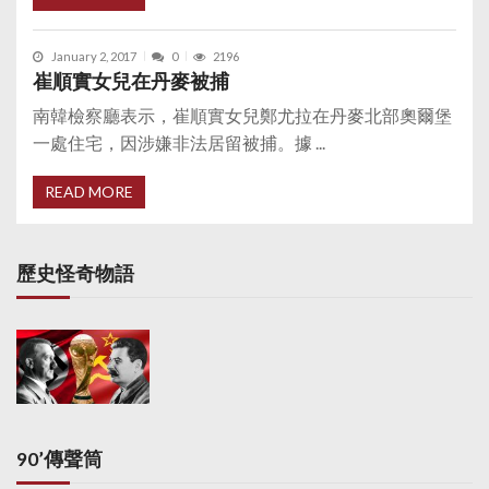
January 2, 2017
0
2196
崔順實女兒在丹麥被捕
南韓檢察廳表示，崔順實女兒鄭尤拉在丹麥北部奧爾堡
一處住宅，因涉嫌非法居留被捕。據 ...
READ MORE
歷史怪奇物語
90’傳聲筒