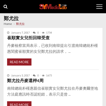
Skip
Skip
to
to
navigation
content
鄭尤拉
Home
鄭尤拉
January 7, 2017
0
1754
崔順實女兒拒回韓受查
丹麥檢察當局表示，已收到南韓提出引渡南韓總統朴槿
惠閨蜜崔順實的女兒鄭尤拉的請求， ...
READ MORE
January 3, 2017
0
1675
鄭尤拉丹麥還柙4周
南韓總統朴槿惠親信崔順實女兒鄭尤拉在丹麥奧爾堡地
方法庭應訊時否認犯錯，表示只是曾 ...
READ MORE