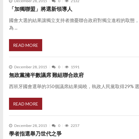
December 28, 2015
0
2132
「加獨聯盟」將選新領導人
國會大選的結果讓獨立支持者擔憂聯合政府對獨立進程的取態
為 ...
READ MORE
December 28, 2015
0
1591
無政黨擁半數議席 難組聯合政府
西班牙國會選舉的350個議席結果揭曉，執政人民黨取得29% 選票
READ MORE
December 28, 2015
0
2257
學者指選舉乃世代之爭