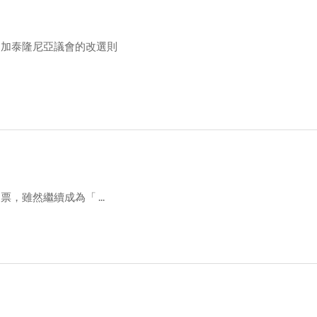
，加泰隆尼亞議會的改選則
，雖然繼續成為「 ...