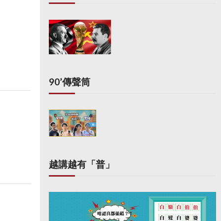
90’傳聲筒
越講越有「普」