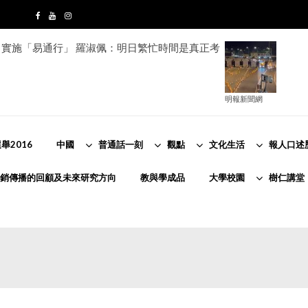
實施「易通行」 羅淑佩：明日繁忙時間是真正考
明報新聞網
舉2016
中國
普通話一刻
觀點
文化生活
報人口述
銷傳播的回顧及未來研究方向
教與學成品
大學校園
樹仁講堂