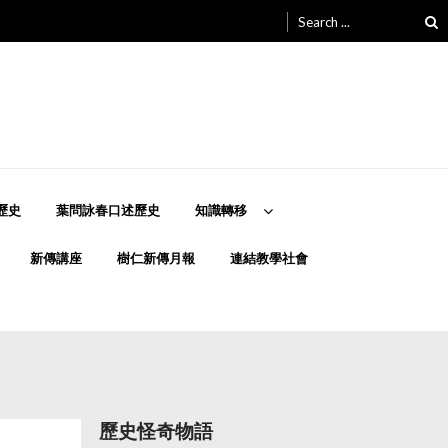
Search
for:
歷史
葉問詠春口述歷史
知識轉移
新傳講座
樹仁新傳月報
連結教學社會
歷史怪奇物語