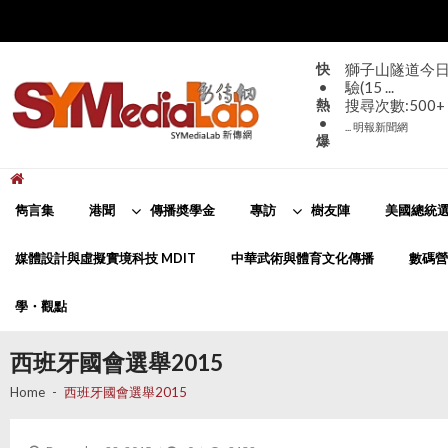
Skip
Skip
to
to
navigation
content
快
獅子山隧道今日
•
驗(15 ...
熱
搜尋次數:500+
•
... 明報新聞網
爆
新傳網
SYMediaLab
雋言集
港聞
傳播奬學金
專訪
樹友陣
美國總統選
媒體設計與虛擬實境科技 MDIT
中華武術與體育文化傳播
數碼營
學・觀點
西班牙國會選舉2015
Home
西班牙國會選舉2015