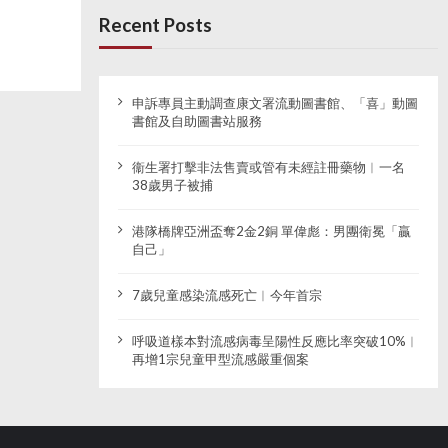
Recent Posts
申訴專員主動調查康文署流動圖書館、「喜」動圖
書館及自助圖書站服務
衞生署打擊非法售賣或管有未經註冊藥物︱一名
38歲男子被捕
港隊橋牌亞洲盃奪2金2銅 單偉彪：男團衛冕「贏
自己」
7歲兒童感染流感死亡︱今年首宗
呼吸道樣本對流感病毒呈陽性反應比率突破10%︱
再增1宗兒童甲型流感嚴重個案