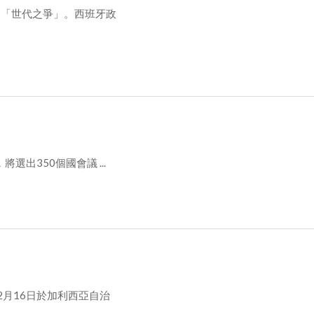
為「世代之爭」。西班牙政
出350個國會議 ...
月16日於加利西亞自治