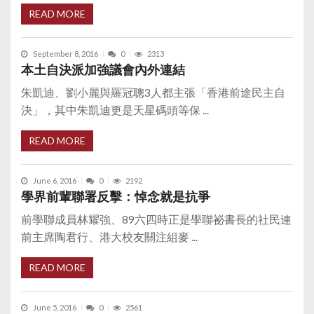
READ MORE
September 8, 2016
0
2313
本土自決派加強議會內外連結
朱凱迪、劉小麗與羅冠聰3人都主張「香港前途民主自
決」，其中朱凱迪更是天星碼頭等保 ...
READ MORE
June 6, 2016
0
2192
學界前輩聯署反擊：悼念就是抗爭
前學聯成員林耀強、89六四時正是學聯祕書長的社民連
前主席陶君行、港大校友關注組麥 ...
READ MORE
June 5, 2016
0
2561