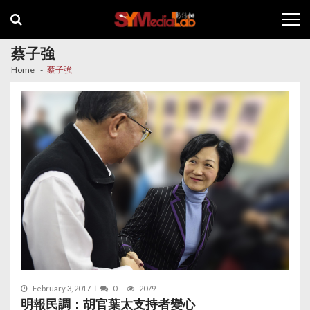
Skip
Skip
to
to
navigation
content
蔡子強
Home
蔡子強
February 3, 2017
0
2079
明報民調：胡官葉太支持者變心