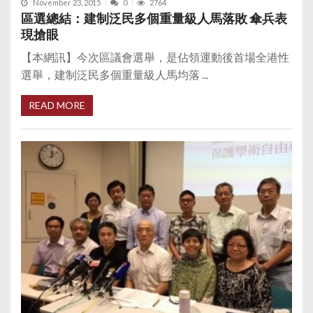
November 23, 2015
0
2764
區選總結：建制泛民多個重量級人馬落敗 傘兵表
現搶眼
【本網訊】今次區議會選舉，是佔領運動後首場全港性
選舉，建制泛民多個重量級人馬均落 ...
READ MORE