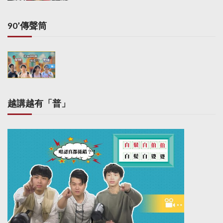
n
a
90’傳聲筒
t
i
o
n
越講越有「普」