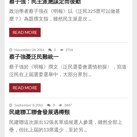
蔡子強：民主派應謀定而後動
政治學者蔡子強在《明報》以《泛民325票可以做甚
麼？》為題撰文指，雖然民主派是次 ...
READ MORE
November 24, 2016
0
2714
蔡子強憂泛民難統一
蔡子強於《明報》撰文〈泛民選委會選情初探〉，寫道
泛民在上屆選委選舉中，大部分界別 ...
READ MORE
September 8, 2016
0
2447
民建聯工聯會發展遇樽頸
民建聯這次派出12張名單或候選人參選，雖然全部上
壘，但比上屆的13席還少，至於另 ...