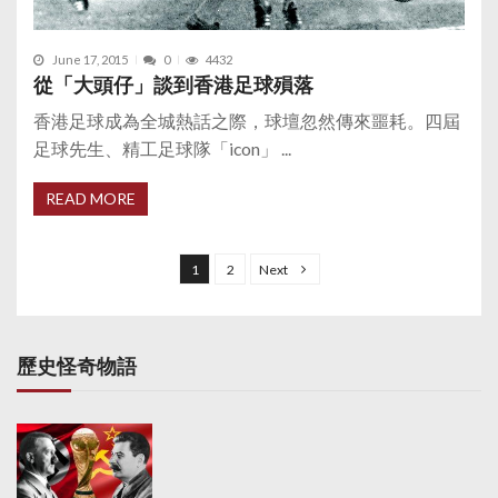
June 17, 2015
0
4432
從「大頭仔」談到香港足球殞落
香港足球成為全城熱話之際，球壇忽然傳來噩耗。四屆
足球先生、精工足球隊「icon」 ...
READ MORE
P
o
1
2
Next
s
t
s
歷史怪奇物語
p
a
g
i