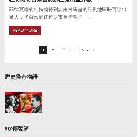
菲律賓總統杜特爾特到訪南甘馬侖的風災地區時再語出
驚人，指自己擔任達沃市長時曾把一 ...
READ MORE
P
o
…
1
2
5
Next
s
t
s
歷史怪奇物語
p
a
g
i
n
a
90’傳聲筒
t