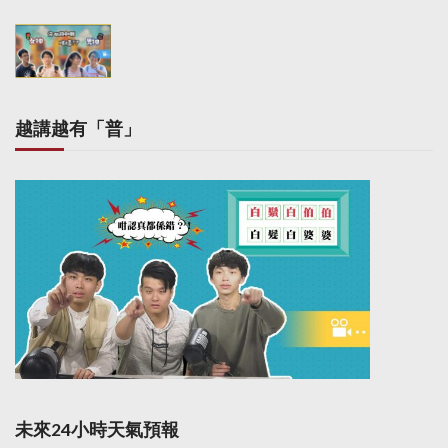
i
o
n
越講越有「普」
未來24小時天氣預報