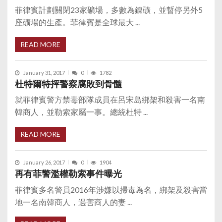
菲律賓計劃關閉23家礦場，多數為鎳礦，並暫停另外5
座礦場的生產。菲律賓是全球最大 ...
READ MORE
January 31, 2017
0
1782
杜特爾特抨警察腐敗到骨髓
就菲律賓警方禁毒部隊成員在呂宋島綁架和殺害一名南
韓商人，並勒索家屬一事。總統杜特 ...
READ MORE
January 26, 2017
0
1904
再有菲警濫權勒索事件曝光
菲律賓多名警員2016年涉嫌以掃毒為名，綁架及殺害當
地一名南韓商人，遇害商人的妻 ...