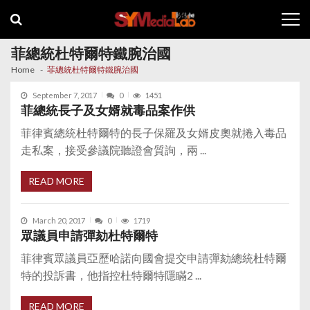
Skip
Skip
to
to
navigation
content
菲總統杜特爾特鐵腕治國
Home
菲總統杜特爾特鐵腕治國
September 7, 2017
0
1451
菲總統長子及女婿就毒品案作供
菲律賓總統杜特爾特的長子保羅及女婿皮奧就捲入毒品
走私案，接受參議院聽證會質詢，兩 ...
READ MORE
March 20, 2017
0
1719
眾議員申請彈劾杜特爾特
菲律賓眾議員亞歷哈諾向國會提交申請彈劾總統杜特爾
特的投訴書，他指控杜特爾特隱瞞2 ...
READ MORE