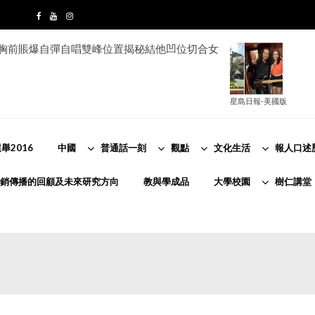
e胸前賬爆自彈自唱雙峰位置揭秘結他凹位切合女
星島日報-美國版
舉2016
中國
普通話一刻
觀點
文化生活
報人口述
銷傳播的回顧及未來研究方向
教與學成品
大學校園
樹仁講堂