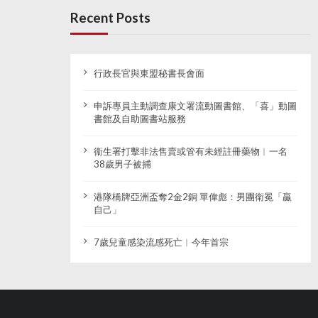
Recent Posts
行政長官與東盟秘書長會面
申訴專員主動調查康文署流動圖書館、「喜」動圖
書館及自助圖書站服務
衞生署打擊非法售賣或管有未經註冊藥物︱一名
38歲男子被捕
港隊橋牌亞洲盃奪2金2銅 單偉彪：男團衛冕「贏
自己」
7歲兒童感染流感死亡︱今年首宗