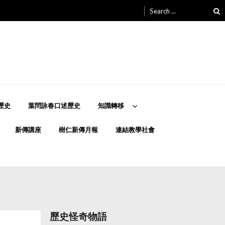
Search
for:
歷史
葉問詠春口述歷史
知識轉移
新傳講座
樹仁新傳月報
連結教學社會
歷史怪奇物語