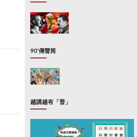
90’傳聲筒
越講越有「普」