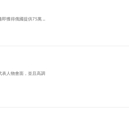
得俄國提供75萬 ...
代表人物會面，並且高調