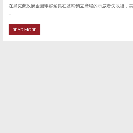
在烏克蘭政府企圖驅趕聚集在基輔獨立廣場的示威者失敗後，美國
...
READ MORE