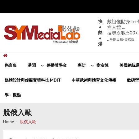
Skip
Skip
to
to
navigation
content
快
戴祖儀貼身Te
•
性人體 ...
熱
搜尋次數:500+
•
... 星島日報-美國版
爆
新傳網
SYMediaLab
雋言集
港聞
傳播奬學金
專訪
樹友陣
美國總統選
媒體設計與虛擬實境科技 MDIT
中華武術與體育文化傳播
數碼營
學・觀點
脫俄入歐
Home
脫俄入歐