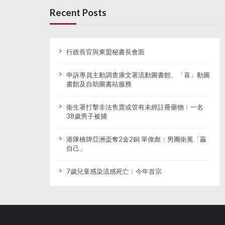
Recent Posts
行政長官與東盟秘書長會面
申訴專員主動調查康文署流動圖書館、「喜」動圖
書館及自助圖書站服務
衞生署打擊非法售賣或管有未經註冊藥物︱一名
38歲男子被捕
港隊橋牌亞洲盃奪2金2銅 單偉彪：男團衛冕「贏
自己」
7歲兒童感染流感死亡︱今年首宗