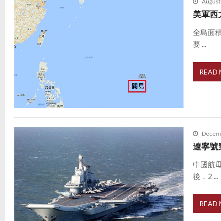
August
美軍西
全島面
要 ...
READ
Decemb
遼寧號
中國航
後，2 ...
READ