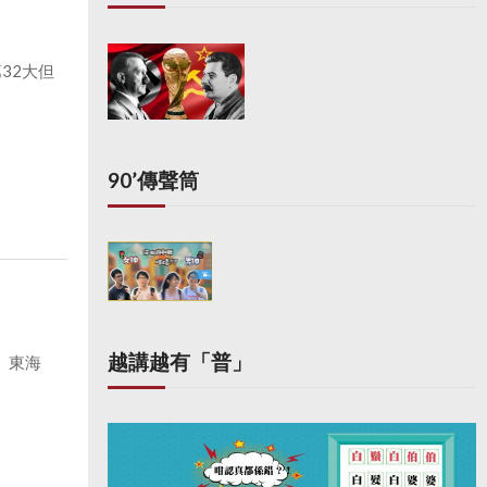
32大但
90’傳聲筒
越講越有「普」
、東海