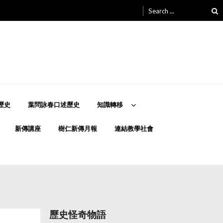
Search
for:
歷史
葉問詠春口述歷史
知識轉移
新傳講座
樹仁新傳月報
連結教學社會
歷史怪奇物語