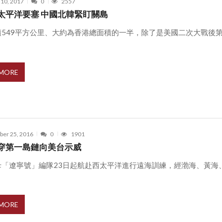
 10, 2017
0
2557
太平洋要塞 中國北韓緊盯關島
積549平方公里、大約為香港總面積的一半，除了是美國二次大戰後第
 MORE
er 25, 2016
0
1901
穿第一島鏈向美台示威
母「遼寧號」編隊23日起航赴西太平洋進行遠海訓練，經渤海、黃海
 MORE