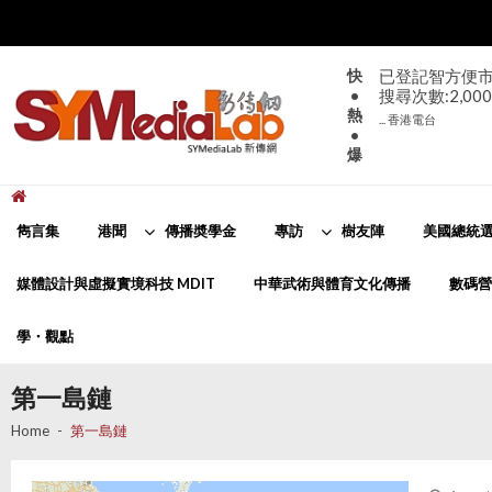
Skip
Skip
to
to
navigation
content
快
已登記智方便市
•
搜尋次數:2,000
熱
... 香港電台
•
爆
新傳網
SYMediaLab
雋言集
港聞
傳播奬學金
專訪
樹友陣
美國總統選
媒體設計與虛擬實境科技 MDIT
中華武術與體育文化傳播
數碼營
學・觀點
第一島鏈
Home
第一島鏈