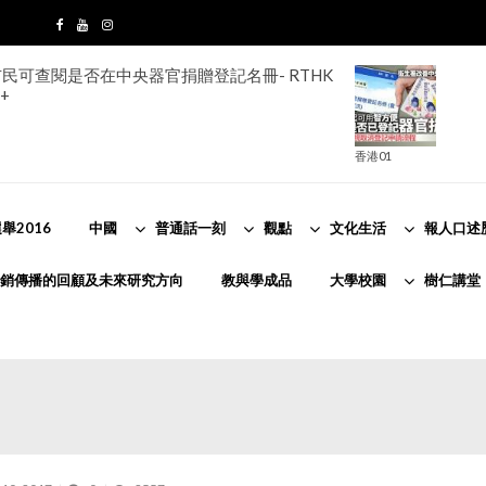
民可查閱是否在中央器官捐贈登記名冊- RTHK
+
香港01
舉2016
中國
普通話一刻
觀點
文化生活
報人口述
銷傳播的回顧及未來研究方向
教與學成品
大學校園
樹仁講堂