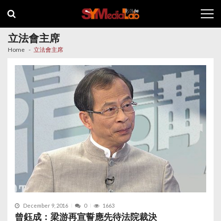
Skip
Skip
to
to
navigation
content
立法會主席
Home
立法會主席
December 9, 2016
0
1663
曾鈺成：梁游再宣誓應先待法院裁決