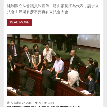
建制派立法會議員昨宣佈，將由廖長江為代表，請求立
法會主席梁君彥不要再在立法會大會 ...
READ MORE
October 27, 2016
0
1468