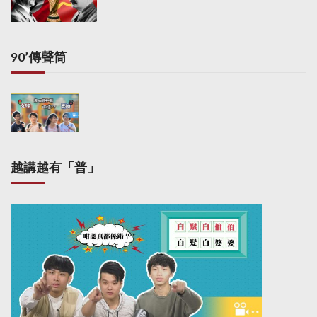
i
n
a
90’傳聲筒
t
i
o
n
越講越有「普」