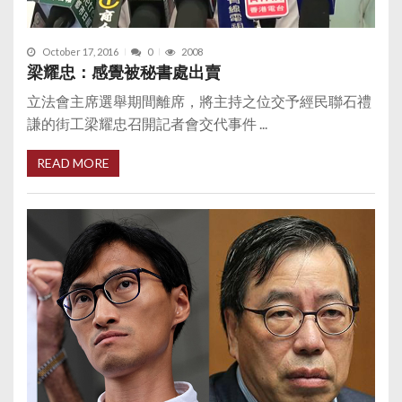
October 17, 2016
0
2008
梁耀忠：感覺被秘書處出賣
立法會主席選舉期間離席，將主持之位交予經民聯石禮
謙的街工梁耀忠召開記者會交代事件 ...
READ MORE