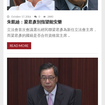
October 17, 2016
0
2440
朱凱廸：梁君彥別指望能安樂
立法會首次會議選出經民聯梁君彥為新任立法會主席，
而梁君彥的國籍是否合符資格當主席 ...
READ MORE