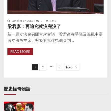
October 17, 2016
0
1549
梁君彥：再追究就沒完沒了
新一屆立法會召開首次會議，梁君彥在爭議及混亂中當
選立法會主席。對於有批評指他直到 ...
READ MORE
P
o
…
1
2
4
Next
s
t
s
歷史怪奇物語
p
a
g