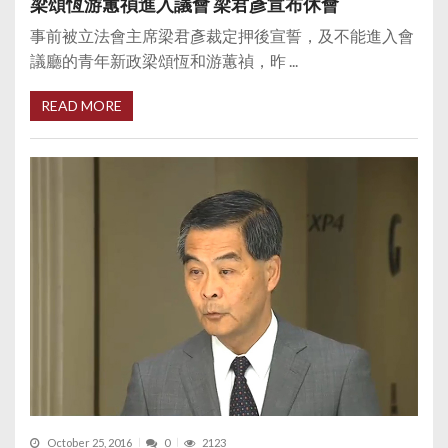
梁頌恆游蕙禎進入議會 梁君彥宣布休會
事前被立法會主席梁君彥裁定押後宣誓，及不能進入會
議廳的青年新政梁頌恆和游蕙禎，昨 ...
READ MORE
October 25, 2016
0
2123