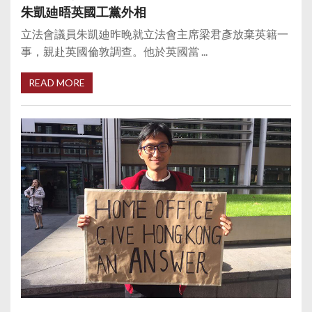
朱凱廸晤英國工黨外相
立法會議員朱凱廸昨晚就立法會主席梁君彥放棄英籍一
事，親赴英國倫敦調查。他於英國當 ...
READ MORE