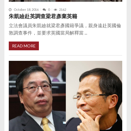
October 18, 2016
0
2162
朱凱廸赴英調查梁君彥棄英籍
立法會議員朱凱廸就梁君彥國籍爭議，親身遠赴英國倫
敦調查事件，並要求英國當局解釋當 ...
READ MORE