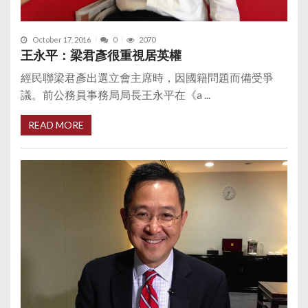
October 17, 2016
0
2070
王永平：梁君彥很重視居英權
經民聯梁君彥出選立會主席時，因國籍問題而備受爭
議。前公務員事務局局長王永平在《a ...
READ MORE