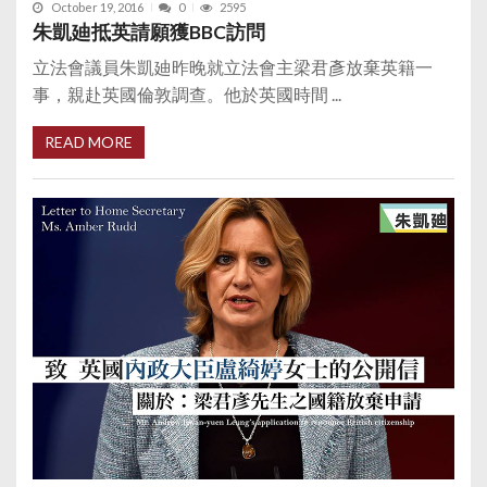
October 19, 2016
0
2595
朱凱廸抵英請願獲BBC訪問
立法會議員朱凱廸昨晚就立法會主梁君彥放棄英籍一
事，親赴英國倫敦調查。他於英國時間 ...
READ MORE