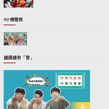
i
n
a
90’傳聲筒
t
i
o
n
越講越有「普」