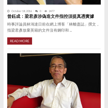
October 18, 2016
0
2477
曾鈺成：梁君彥涉偽造文件指控須提真憑實據
時事評論員林鴻達日前在網上博客「林離盡誌」撰文，
指梁君彥放棄英籍的文件沒有鋼印和 ...
READ MORE