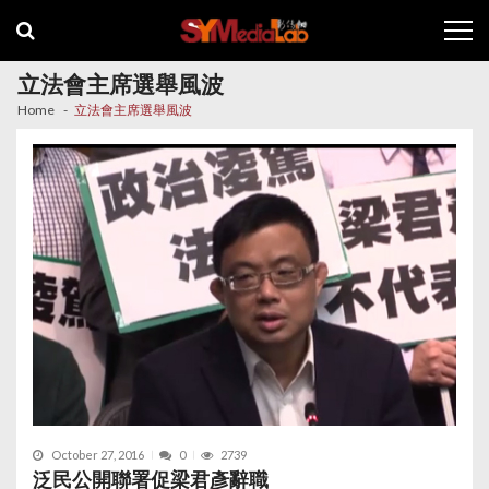
Skip
Skip
to
to
navigation
content
立法會主席選舉風波
Home
立法會主席選舉風波
October 27, 2016
0
2739
泛民公開聯署促梁君彥辭職