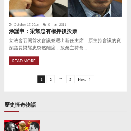
October 17, 2016
0
2011
涂謹申：梁耀忠有權押後投票
立法會召開首次會議並選出新任主席，原主持會議的資
深議員梁耀忠突然離席，放棄主持會 ...
READ MORE
P
o
…
1
2
5
Next
s
t
s
歷史怪奇物語
p
a
g