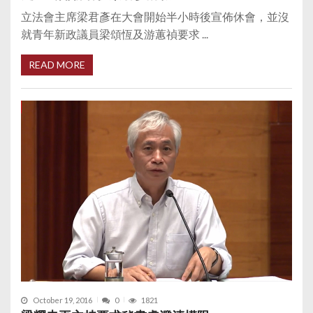
立法會主席梁君彥在大會開始半小時後宣佈休會，並沒
就青年新政議員梁頌恆及游蕙禎要求 ...
READ MORE
October 19, 2016
0
1821