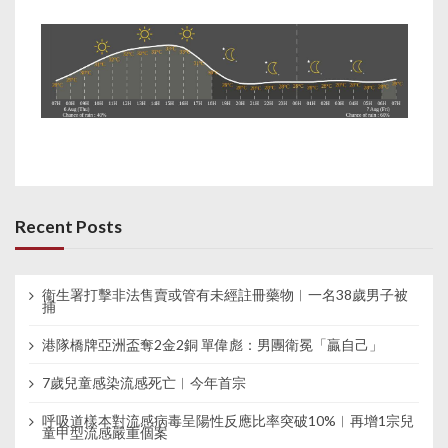
Recent Posts
衞生署打擊非法售賣或管有未經註冊藥物︱一名38歲男子被
捕
港隊橋牌亞洲盃奪2金2銅 單偉彪：男團衛冕「贏自己」
7歲兒童感染流感死亡︱今年首宗
呼吸道樣本對流感病毒呈陽性反應比率突破10%︱再增1宗兒
童甲型流感嚴重個案