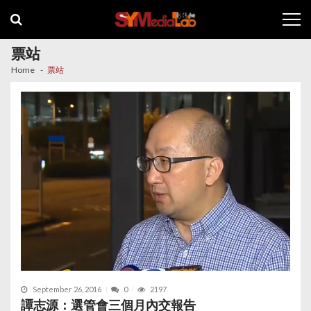
Skip
Skip
to
to
navigation
content
票站
Home
票站
September 26, 2016
0
2197
譚志源：選管會三個月內交報告