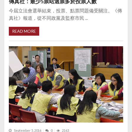
傳真社：最少5票站選票多於投票人數
今屆立法會選舉結束，投票、點票問題備受關注。《傳
真社》報道，從不同政黨及監察市民 ...
READ MORE
September 5, 2016
0
2163