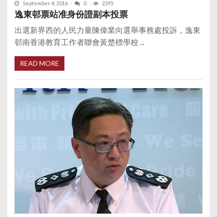
September 4, 2016
0
2295
逸東邨票站准身份證副本投票
出選新界西的人民力量陳偉業向選舉事務處投訴，逸東
邨南香港教育工作者聯會黃楚標學校 ...
READ MORE