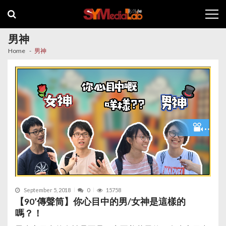
Skip
Skip
to
to
navigation
content
男神
Home
男神
September 5, 2018
0
15758
【90’傳聲筒】你心目中的男/女神是這樣的
嗎？！