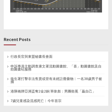
Recent Posts
行政長官與東盟秘書長會面
申訴專員主動調查康文署流動圖書館、「喜」動圖書館及自
助圖書站服務
衞生署打擊非法售賣或管有未經註冊藥物︱一名38歲男子被
捕
港隊橋牌亞洲盃奪2金2銅 單偉彪：男團衛冕「贏自己」
7歲兒童感染流感死亡︱今年首宗