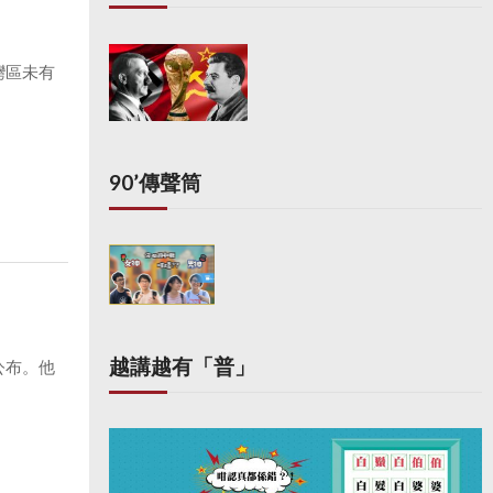
灣區未有
90’傳聲筒
越講越有「普」
公布。他