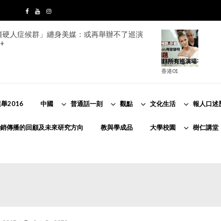
ion「僵硬人症候群」纏身美媒：或再舉辦不了巡演
+
香港01
舉2016
中國
普通話一刻
觀點
文化生活
報人口述
銷傳播的回顧及未來研究方向
教與學成品
大學校園
樹仁講堂