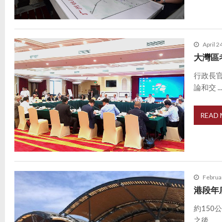
April 2
大灣區
行政長
論和交 ..
READ
Februa
港段年
約15
之後 ...