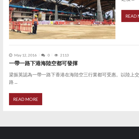
READ
May 12, 2016
0
2113
一帶一路下港海陸空都可發揮
梁振英認為一帶一路下香港在海陸空三行業都可受惠。以陸上
路 ...
READ MORE