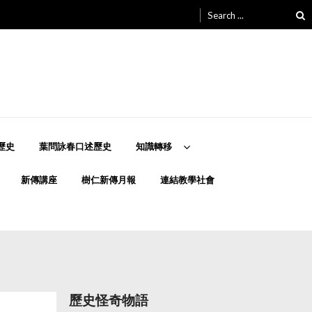
Search
for:
歷史
葉問詠春口述歷史
知識轉移
新傳講座
樹仁新傳月報
連結教學社會
歷史怪奇物語