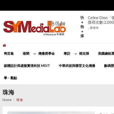
Skip
Skip
to
to
navigation
content
快
Celine D
•
搜尋次數:2,000
熱
... 香港01
•
爆
新傳網
SYMediaLab
雋言集
港聞
傳播奬學金
專訪
樹友陣
美國總統選
媒體設計與虛擬實境科技 MDIT
中華武術與體育文化傳播
數碼營
學・觀點
珠海
Home
珠海