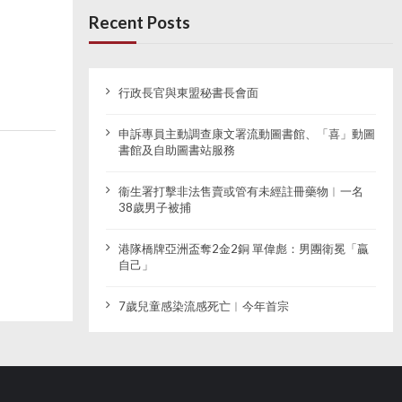
Recent Posts
行政長官與東盟秘書長會面
申訴專員主動調查康文署流動圖書館、「喜」動圖
書館及自助圖書站服務
衞生署打擊非法售賣或管有未經註冊藥物︱一名
38歲男子被捕
港隊橋牌亞洲盃奪2金2銅 單偉彪：男團衛冕「贏
自己」
7歲兒童感染流感死亡︱今年首宗