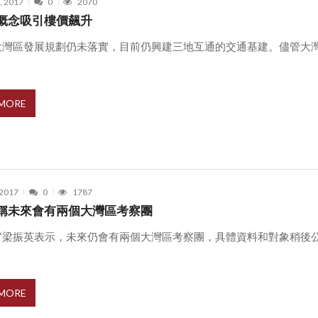
, 2017
0
2070
概念吸引樓價飆升
大灣區發展規劃仍未落實，目前仍興建三地互通的交通基建。儘管大
.
 MORE
 2017
0
1787
稱未來會有兩個大灣區考察團
官梁振英表示，未來仍會有兩個大灣區考察團，具體資料和對象稍後
.
 MORE