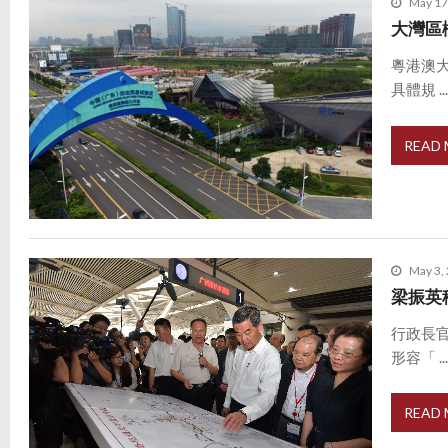
May 17
大灣區
粵港澳
具體規 ..
READ
May 3,
梁振英
行政長
形容「 ..
READ