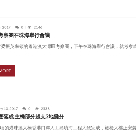
4, 2017
0
2146
考察團在珠海舉行會議
官梁振英率領的粵港澳大灣區考察團，下午在珠海舉行會議，就考察
.
 MORE
ry 10, 2017
0
2538
底落成 主橋部分超支3地攤分
0公頃的港珠澳大橋香港口岸人工島填海工程大致完成，旅檢大樓正安