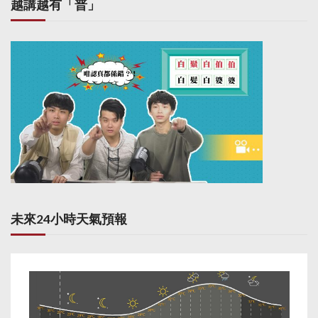
越講越有「普」
未來24小時天氣預報