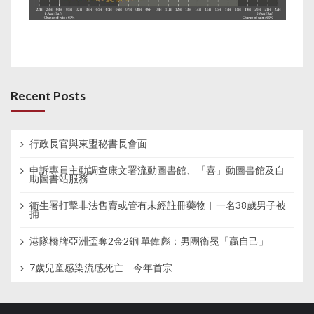
Recent Posts
行政長官與東盟秘書長會面
申訴專員主動調查康文署流動圖書館、「喜」動圖書館及自
助圖書站服務
衞生署打擊非法售賣或管有未經註冊藥物︱一名38歲男子被
捕
港隊橋牌亞洲盃奪2金2銅 單偉彪：男團衛冕「贏自己」
7歲兒童感染流感死亡︱今年首宗