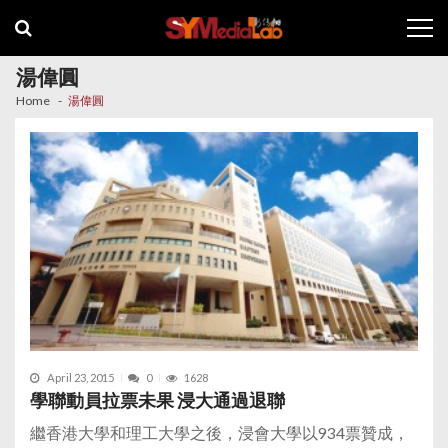
Skip
Skip
to
to
navigation
content
湯偉圓
Home
湯偉圓
April 23, 2015
0
1628
學聯動員拉票未果 浸大通過退聯
繼香港大學和理工大學之後，浸會大學以934票贊成，