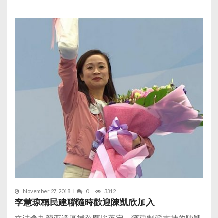
November 27, 2018
0
3312
李慧琼稱民建聯隨時歡迎陳凱欣加入
立法會九龍西選區補選塵埃落定，獲建制派支持的陳凱