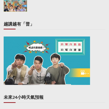
o
n
越講越有「普」
未來24小時天氣預報