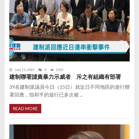
July 15, 2019
0
1922
建制聯署譴責暴力示威者 斥之有組織有部署
39名建制派議員今日（15日）就近日不同地區的遊行聯
署回應，指和平的遊行已多次被 ...
READ MORE