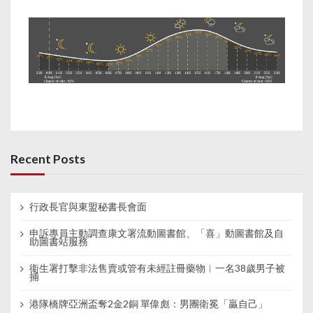
Recent Posts
行政長官與東盟秘書長會面
申訴專員主動調查康文署流動圖書館、「喜」動圖書館及自
助圖書站服務
衞生署打擊非法售賣或管有未經註冊藥物︱一名38歲男子被
捕
港隊橋牌亞洲盃奪2金2銅 單偉彪：男團衛冕「贏自己」