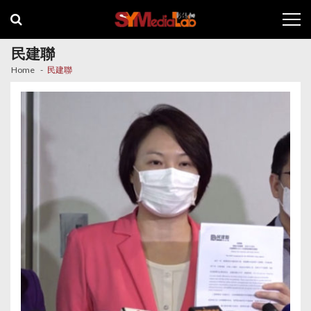
Skip
Skip
to
to
navigation
content
民建聯
Home
民建聯