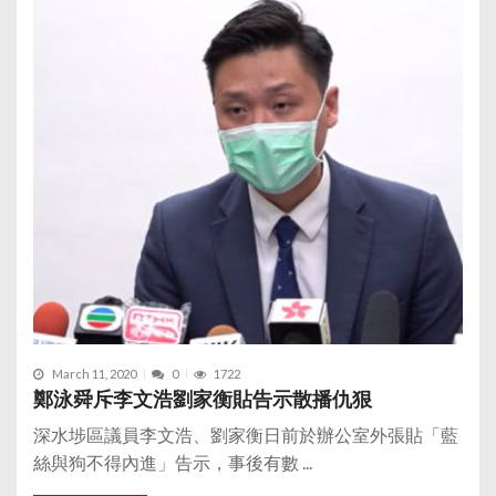
March 11, 2020
0
1722
鄭泳舜斥李文浩劉家衡貼告示散播仇狠
深水埗區議員李文浩、劉家衡日前於辦公室外張貼「藍
絲與狗不得內進」告示，事後有數 ...