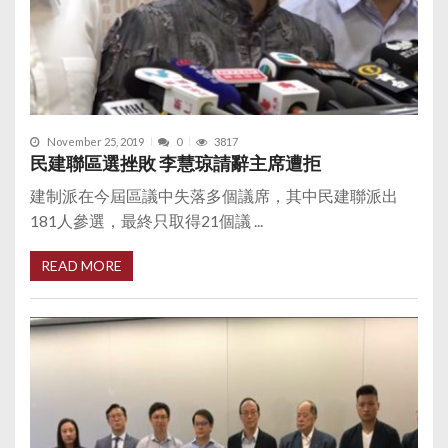
November 25, 2019
0
3817
民建聯區選挫敗 李慧琼請辭主席遭拒
建制派在今屆區議中失落多個議席，其中民建聯派出
181人參選，最終只取得21個議 ...
READ MORE