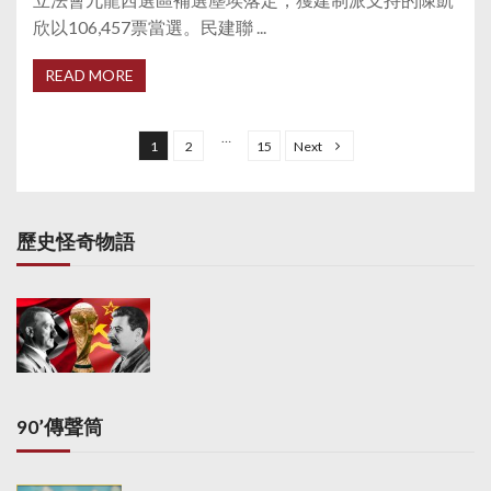
欣以106,457票當選。民建聯 ...
READ MORE
P
o
…
1
2
15
Next
s
t
s
歷史怪奇物語
p
a
g
i
n
a
90’傳聲筒
t
i