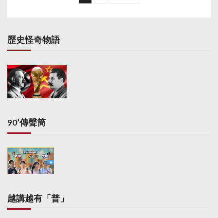
s
t
s
歷史怪奇物語
p
a
g
i
n
a
90’傳聲筒
t
i
o
n
越講越有「普」