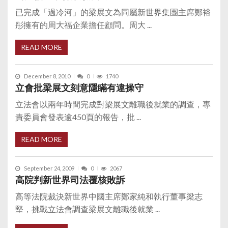
已完成「過冷河」的梁展文為同屬新世界集團主席鄭裕
彤擁有的周大福企業擔任顧問。周大 ...
READ MORE
December 8, 2010
0
1740
立會批梁展文刻意隱瞞有違操守
立法會以兩年時間完成對梁展文離職後就業的調查，專
責委員會發表逾450頁的報告，批 ...
READ MORE
September 24, 2009
0
2067
高院判新世界司法覆核敗訴
高等法院裁決新世界中國主席鄭家純和執行董事梁志
堅，挑戰立法會調查梁展文離職後就業 ...