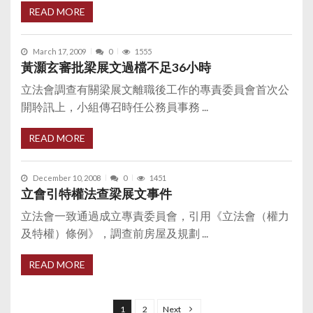
READ MORE
March 17, 2009
0
1555
黃灝玄審批梁展文過檔不足36小時
立法會調查有關梁展文離職後工作的專責委員會首次公
開聆訊上，小組傳召時任公務員事務 ...
READ MORE
December 10, 2008
0
1451
立會引特權法查梁展文事件
立法會一致通過成立專責委員會，引用《立法會（權力
及特權）條例》，調查前房屋及規劃 ...
READ MORE
P
o
1
2
Next