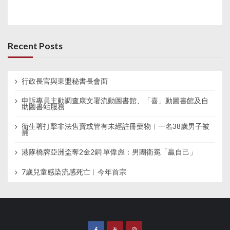
Recent Posts
行政長官與東盟秘書長會面
申訴專員主動調查康文署流動圖書館、「喜」動圖書館及自
助圖書站服務
衞生署打擊非法售賣或管有未經註冊藥物︱一名38歲男子被
捕
港隊橋牌亞洲盃奪2金2銅 單偉彪：男團衛冕「贏自己」
7歲兒童感染流感死亡︱今年首宗