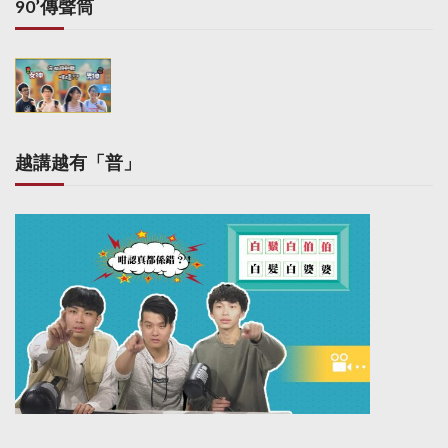
90’傳聲筒
越講越有「普」