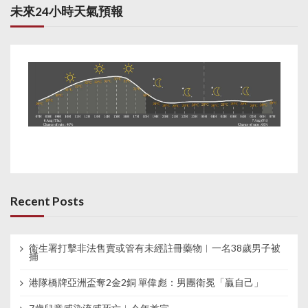
未來24小時天氣預報
Recent Posts
衞生署打擊非法售賣或管有未經註冊藥物︱一名38歲男子被
捕
港隊橋牌亞洲盃奪2金2銅 單偉彪：男團衛冕「贏自己」