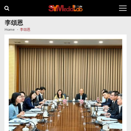
Skip
Skip
to
to
navigation
content
李頌恩
Home
李頌恩