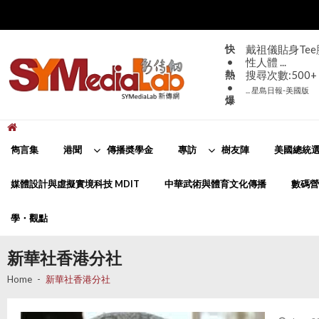
Skip
Skip
to
to
navigation
content
快
戴祖儀貼身Te
•
性人體 ...
熱
搜尋次數:500+
•
... 星島日報-美國版
爆
新傳網
SYMediaLab
雋言集
港聞
傳播奬學金
專訪
樹友陣
美國總統選
媒體設計與虛擬實境科技 MDIT
中華武術與體育文化傳播
數碼營
學・觀點
新華社香港分社
Home
新華社香港分社