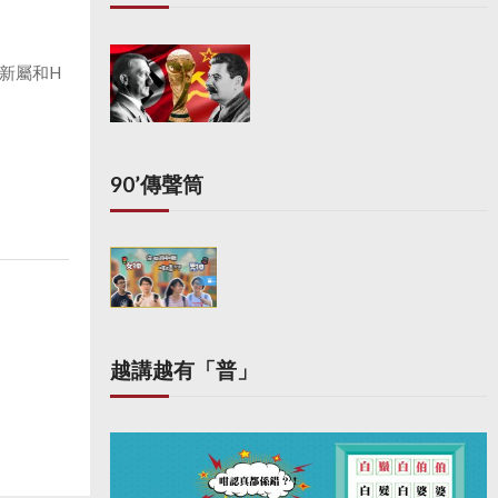
新屬和H
90’傳聲筒
越講越有「普」