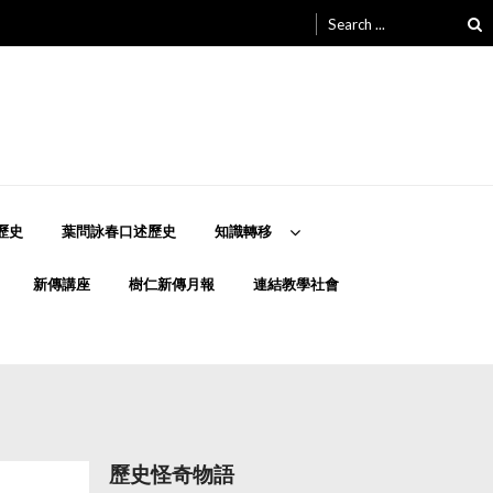
Search
for:
歷史
葉問詠春口述歷史
知識轉移
新傳講座
樹仁新傳月報
連結教學社會
歷史怪奇物語