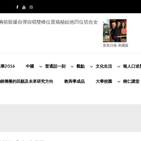
e胸前賬爆自彈自唱雙峰位置揭秘結他凹位切合女
星島日報-美國版
舉2016
中國
普通話一刻
觀點
文化生活
報人口述
銷傳播的回顧及未來研究方向
教與學成品
大學校園
樹仁講堂