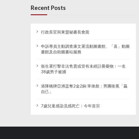
Recent Posts
行政長官與東盟秘書長會面
申訴專員主動調查康文署流動圖書館、「喜」動圖
書館及自助圖書站服務
衞生署打擊非法售賣或管有未經註冊藥物︱一名
38歲男子被捕
港隊橋牌亞洲盃奪2金2銅 單偉彪：男團衛冕「贏
自己」
7歲兒童感染流感死亡︱今年首宗