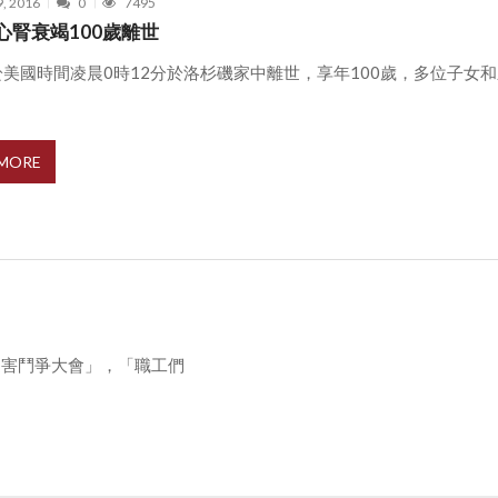
9, 2016
0
7495
心腎衰竭100歲離世
美國時間凌晨0時12分於洛杉磯家中離世，享年100歲，多位子女和
 MORE
迫害鬥爭大會」，「職工們