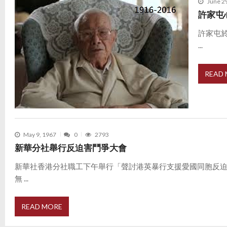
June 2
許家屯
許家屯於
...
READ
May 9, 1967
0
2793
新華分社舉行反迫害鬥爭大會
新華社香港分社職工下午舉行「聲討港英暴行支援愛國同胞反
無 ...
READ MORE