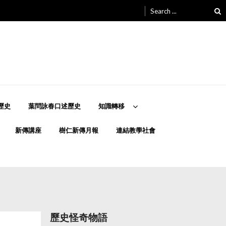
Search
for:
歷史
葉問詠春口述歷史
知識轉移
新傳講座
樹仁新傳月報
連結教學社會
歷史怪奇物語