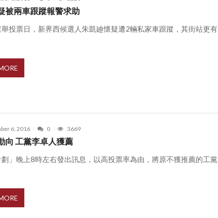
疑被兩車跟蹤報警求助
選舉投票日，新界西候選人朱凱廸懷疑遭2輛私家車跟蹤，其街站更有
 MORE
ber 6, 2016
0
3669
動向 工黨李卓人獲薦
計劃」晚上8時左右發出訊息，以高投票率為由，將原不獲推薦的工黨
 MORE