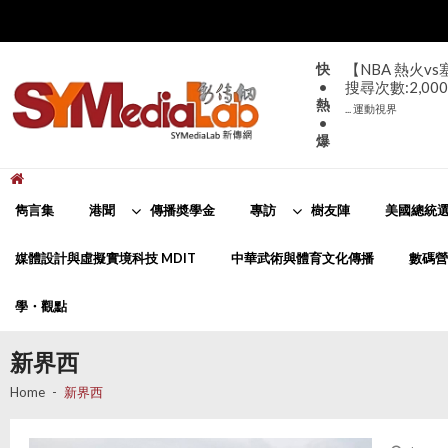
Skip
Skip
to
to
navigation
content
快
【NBA 熱火v
•
搜尋次數:2,000
熱
... 運動視界
•
爆
新傳網
SYMediaLab
雋言集
港聞
傳播奬學金
專訪
樹友陣
美國總統選
媒體設計與虛擬實境科技 MDIT
中華武術與體育文化傳播
數碼營
學・觀點
新界西
Home
新界西