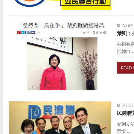
April 7
葉劉：
被指有
括她自 ..
READ
March 
民建聯
受到立
選情 ...