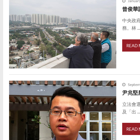
Januar
曾俊華
中央政
務。林 ..
READ
Septem
尹兆堅
立法會
及「出 ..
READ