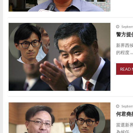
Septem
警方提
新界西
的程度 ..
READ
Septem
何君堯
當選新
為候任 ..