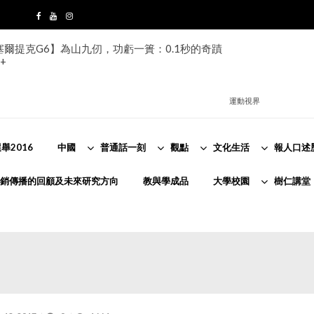
s塞爾提克G6】為山九仞，功虧一簣：0.1秒的奇蹟
+
運動視界
舉2016
中國
普通話一刻
觀點
文化生活
報人口述
銷傳播的回顧及未來研究方向
教與學成品
大學校園
樹仁講堂