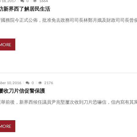
y 18, 2017
0
1664
訪新界西了解居民生活
府國務院今正式公佈，批准免去政務司司長林鄭月娥及財政司司長曾
.
 MORE
ber 10, 2016
0
2176
屢收刀片信促警保護
選舉前後，新界西候任議員尹兆堅屢次收到刀片恐嚇信，信內寫有其
.
 MORE