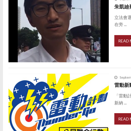
朱凱廸
立法會
在旁 ...
READ
Septem
雷動新
「雷動
新納 ...
READ