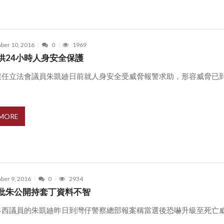
ber 10, 2016
0
1969
供24小時人身安全保護
候任立法會議員朱凱廸日前就人身安全受威脅報警求助，形容威脅已
.
 MORE
ber 9, 2016
0
2934
批朱公開持套丁資料不智
界西議員的朱凱廸昨日到灣仔警察總部報案稱當選後恐嚇升級至死亡
.