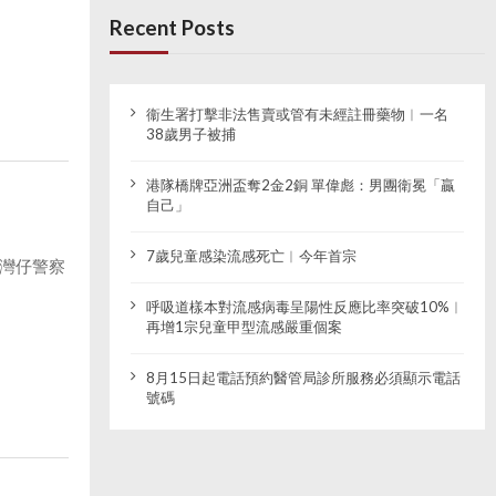
Recent Posts
衞生署打擊非法售賣或管有未經註冊藥物︱一名
38歲男子被捕
港隊橋牌亞洲盃奪2金2銅 單偉彪：男團衛冕「贏
自己」
7歲兒童感染流感死亡︱今年首宗
灣仔警察
呼吸道樣本對流感病毒呈陽性反應比率突破10%︱
再增1宗兒童甲型流感嚴重個案
8月15日起電話預約醫管局診所服務必須顯示電話
號碼