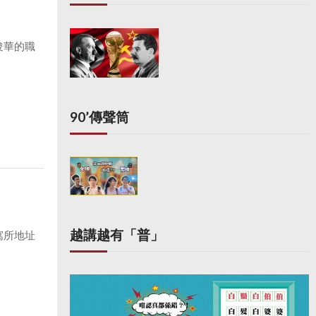
俊華的職
90’傳聲筒
越講越有「普」
寓所地址