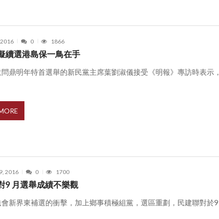
, 2016
0
1866
擬續選港島保一鳥在手
意問鼎明年特首選舉的新民黨主席葉劉淑儀接受《明報》專訪時表示
.
 MORE
9, 2016
0
1700
對9 月選舉成績不樂觀
法會新界東補選的衝擊，加上鄉事積極組黨，選區重劃，民建聯對於9