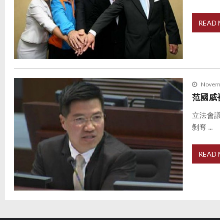
READ
Novemb
范國威
立法會
剝奪 ...
READ