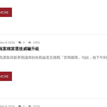
 MORE
ber 8, 2016
0
1926
報案稱當選後威嚇升級
萬高票取得新界西議席的朱凱廸直言挑戰「官商鄉黑」勾結，他下午到
 MORE
ber 8, 2016
0
2226