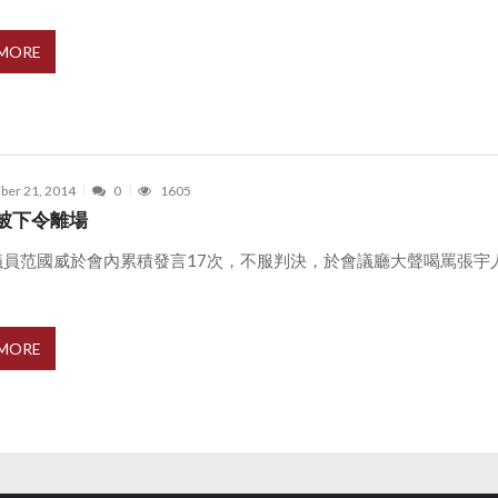
 MORE
er 21, 2014
0
1605
被下令離場
議員范國威於會內累積發言17次，不服判決，於會議廳大聲喝罵張宇
 MORE