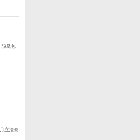
，該黨包
月立法會