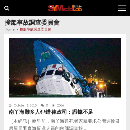
Skip
Skip
to
to
navigation
content
撞船事故調查委員會
Home
撞船事故調查委員會
October 1, 2015
0
2056
南丫海難多人犯錯 律政司：證據不足
［本網訊］較早前，南丫海難死者家屬要求公開運輸及
房屋局調查海事處人員的內部調查報 ...