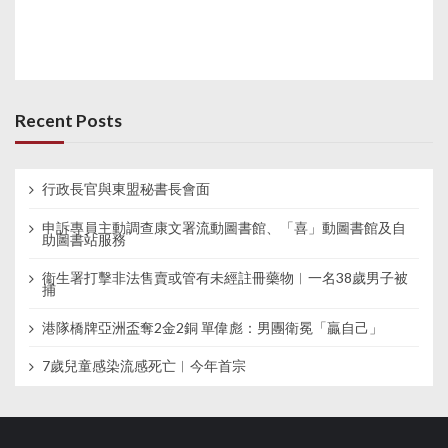
Recent Posts
行政長官與東盟秘書長會面
申訴專員主動調查康文署流動圖書館、「喜」動圖書館及自
助圖書站服務
衞生署打擊非法售賣或管有未經註冊藥物︱一名38歲男子被
捕
港隊橋牌亞洲盃奪2金2銅 單偉彪：男團衛冕「贏自己」
7歲兒童感染流感死亡︱今年首宗