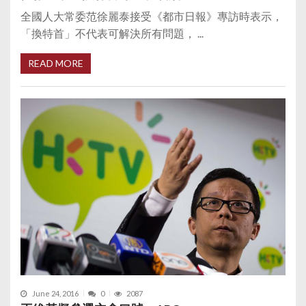
全國人大常委范徐麗泰接受《都市日報》專訪時表示，
「換特首」不代表可解決所有問題， ...
READ MORE
June 24, 2016
0
2087