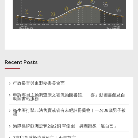
Recent Posts
行政長官與東盟秘書長會面
申訴專員主動調查康文署流動圖書館、「喜」動圖書館及自
助圖書站服務
衞生署打擊非法售賣或管有未經註冊藥物︱一名38歲男子被
捕
港隊橋牌亞洲盃奪2金2銅 單偉彪：男團衛冕「贏自己」
7歲兒童感染流感死亡︱今年首宗