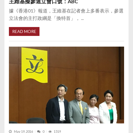
王維基擬參選立會口號：ABC
據《香港01》報道，王維基在記者會上多番表示，參選
立法會的主打政綱是「換特首」， ...
READ MORE
May 19, 2016
0
1519