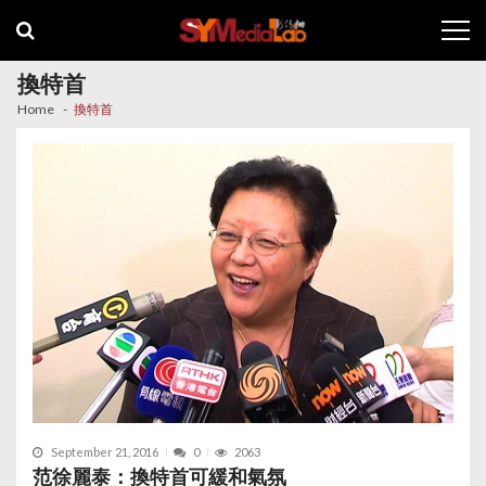
Skip
Skip
to
to
navigation
content
換特首
Home
換特首
September 21, 2016
0
2063
范徐麗泰：換特首可緩和氣氛