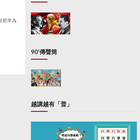
貧窮率為
90’傳聲筒
越講越有「普」