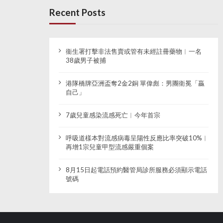
Recent Posts
衞生署打擊非法售賣或管有未經註冊藥物︱一名
38歲男子被捕
港隊橋牌亞洲盃奪2金2銅 單偉彪：男團衛冕「贏
自己」
7歲兒童感染流感死亡︱今年首宗
呼吸道樣本對流感病毒呈陽性反應比率突破10%︱
再增1宗兒童甲型流感嚴重個案
8月15日起電話預約醫管局診所服務必須顯示電話
號碼