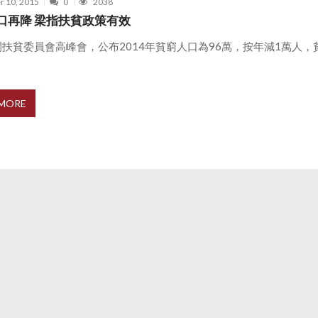
r 10, 2015
0
2038
口再降 梁指扶貧政策有效
扶貧委員會高峰會，公布2014年貧窮人口為96萬，按年減1萬人，
 MORE