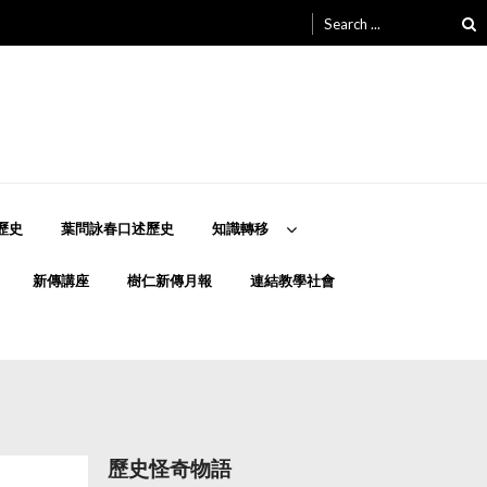
Search
for:
歷史
葉問詠春口述歷史
知識轉移
新傳講座
樹仁新傳月報
連結教學社會
歷史怪奇物語