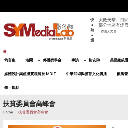
Skip
Skip
to
to
navigation
content
快
大致天晴。日間
•
部分地區有煙
熱
... 香港天文台
•
爆
新傳網
SYMediaLab
雋言集
港聞
傳播奬學金
專訪
樹友陣
美國總統選
媒體設計與虛擬實境科技 MDIT
中華武術與體育文化傳播
數碼營
學・觀點
扶貧委員會高峰會
Home
扶貧委員會高峰會