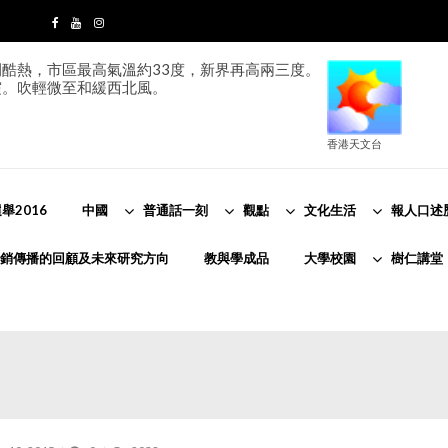
酷熱，市區最高氣溫約33度，新界再高兩三度。
霞。吹輕微至和緩西北風。
香港天文台
舉2016
中國
普通話一刻
觀點
文化生活
報人口述
銷傳播的回顧及未來研究方向
教與學成品
大學校園
樹仁講堂