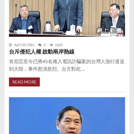
April 20, 2016
0
1620
台斥侵犯人權 啟動兩岸熱線
肯尼亞至今已將45名捲入電訊詐騙案的台灣人強行遣送
到大陸，事件愈演愈烈。台方對此 ...
READ MORE