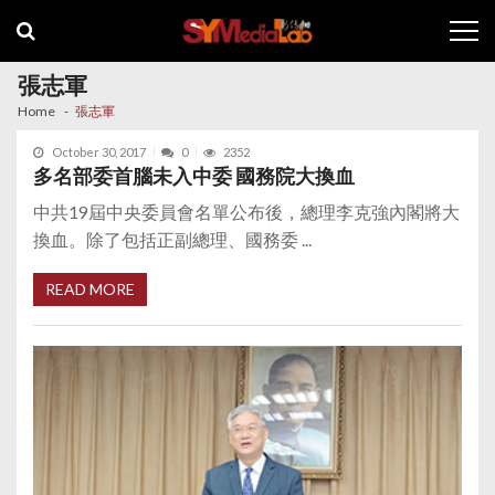
Skip
Skip
to
to
navigation
content
張志軍
Home
張志軍
October 30, 2017
0
2352
多名部委首腦未入中委 國務院大換血
中共19屆中央委員會名單公布後，總理李克強內閣將大
換血。除了包括正副總理、國務委 ...
READ MORE