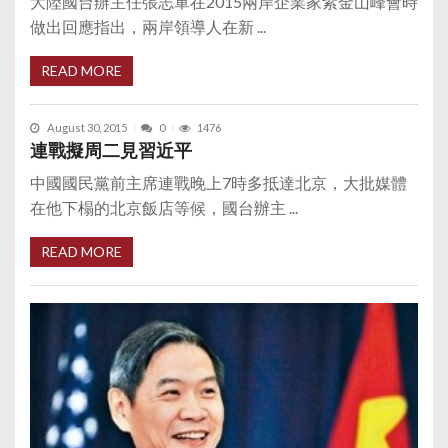
大陸國台辦主任張志軍在2015兩岸企業家紫金山峰會時
做出回應指出，兩岸領導人在新 ...
READ MORE
August 30, 2015
0
1476
連戰擬周二見習近平
中國國民黨前主席連戰晚上7時多抵達北京，大批媒體
在他下榻的北京飯店等候，國台辦主 ...
READ MORE