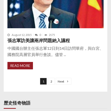
August 12, 2015
0
2175
張志軍訪美讓兩岸問題納入議程
中國國台辦主任張志軍12日到14日訪問華府，與白宮、
國務院高層官員舉行會談。儘管 ...
READ MORE
P
o
1
2
Next
s
t
s
歷史怪奇物語
p