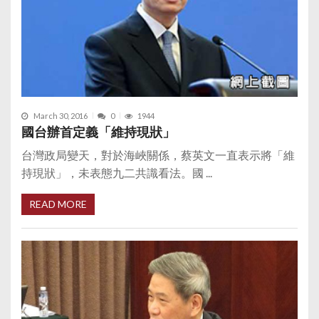
March 30, 2016
0
1944
國台辦首定義「維持現狀」
台灣政局變天，對於海峽關係，蔡英文一直表示將「維
持現狀」，未表態九二共識看法。國 ...
READ MORE