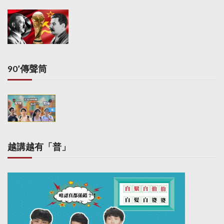
a
g
i
n
a
90’傳聲筒
t
i
o
n
越講越有「普」