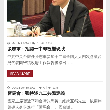
March 9, 2016
0
2266
張志軍：拒認一中即改變現狀
中共中央台辦任張志軍參加十二屆全國人大四次會議台
灣代表團審議政府工作報告後指出， ...
READ MORE
December 30, 2015
0
2198
習馬會：張轉述九二共識定義
國家主席習近平和台灣的馬英九總統互稱先生，以兩岸
領導人身份進行「習馬會」。國台辦 ...