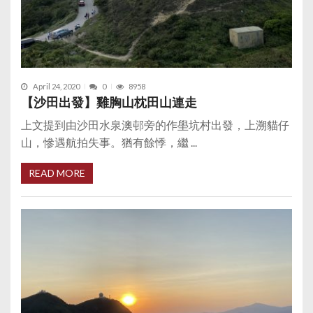
April 24, 2020
0
8958
【沙田出發】雞胸山枕田山連走
上文提到由沙田水泉澳邨旁的作壆坑村出發，上溯貓仔
山，慘遇航拍失事。猶有餘悸，繼 ...
READ MORE