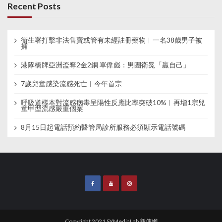
Recent Posts
衞生署打擊非法售賣或管有未經註冊藥物︱一名38歲男子被
捕
港隊橋牌亞洲盃奪2金2銅 單偉彪：男團衛冕「贏自己」
7歲兒童感染流感死亡︱今年首宗
呼吸道樣本對流感病毒呈陽性反應比率突破10%︱再增1宗兒
童甲型流感嚴重個案
8月15日起電話預約醫管局診所服務必須顯示電話號碼
Copyright 2021 SYMediaLab 新傳網