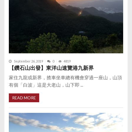
September 26, 2019
0
4819
【鑽石山出發】東洋山速覽港九新界
家住九龍或新界，揸車坐車總有機會穿過一座山，山頂
有個「白波」這是大老山，山下即 ...
READ MORE