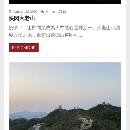
August 22, 2020
0
17116
快閃大老山
疫情下，山野間又成為大眾散心選擇之一。大老山可謂
極方便之地，自駕沿飛鵝山道即可 ...
READ MORE