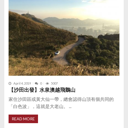
April 4, 2019
0
5007
【沙田出發】水泉澳越飛鵝山
家住沙田區或黃大仙一帶，總會認得山頂有個共同的
「白色波」，這就是大老山。 ...
READ MORE