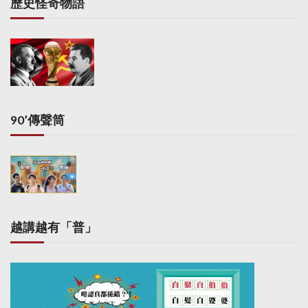
歷史怪奇物語
90’傳聲筒
越講越有「普」