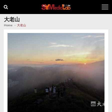
Skip
Skip
to
to
navigation
content
大老山
Home
大老山