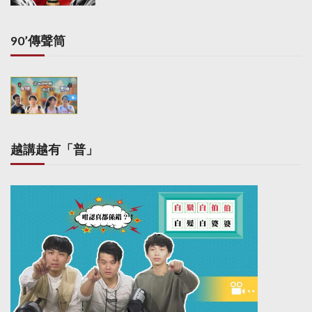
90’傳聲筒
越講越有「普」