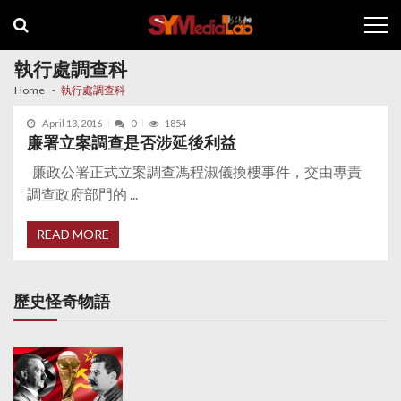
Skip
Skip
to
to
navigation
content
執行處調查科
Home
執行處調查科
April 13, 2016
0
1854
廉署立案調查是否涉延後利益
廉政公署正式立案調查馮程淑儀換樓事件，交由專責
調查政府部門的 ...
READ MORE
歷史怪奇物語