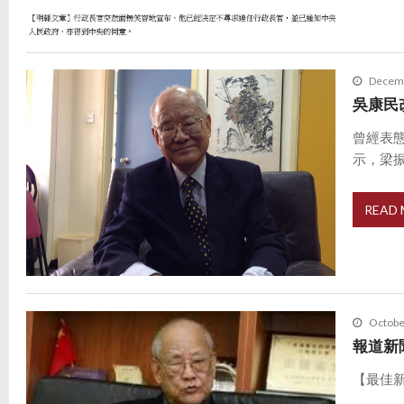
Decemb
吳康民
曾經表
示，梁振 .
READ
Octobe
報道新
【最佳新