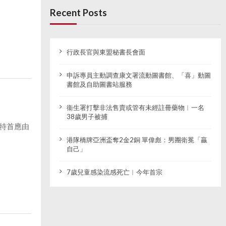
Recent Posts
行政長官與東盟秘書長會面
申訴專員主動調查康文署流動圖書館、「喜」動圖
書館及自助圖書站服務
衞生署打擊非法售賣或管有未經註冊藥物︱一名
38歲男子被捕
特首應由
港隊橋牌亞洲盃奪2金2銅 單偉彪：男團衛冕「贏
自己」
7歲兒童感染流感死亡︱今年首宗