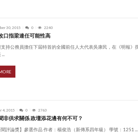
er 30, 2015
0
2240
改口指梁連任可能性高
態支持公務員擔任下屆特首的全國前任人大代表吳康民，在《明報》
..
 MORE
r 4, 2015
0
2763
聞非供求關係 政壇添花邊有何不可？
聞評論獎】參選作品 作者：楊俊浩（新傳系四年級） 學號：1251 ...