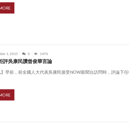
 MORE
ber 1, 2015
0
1470
拒評吳康民讚曾俊華言論
訊】早前，前全國人大代表吳康民接受NOW新聞台訪問時，評論下任
 MORE