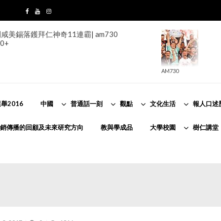
美錫落鑊拜仁神奇11連霸| am730
0+
AM730
舉2016
中國
普通話一刻
觀點
文化生活
報人口述
銷傳播的回顧及未來研究方向
教與學成品
大學校園
樹仁講堂