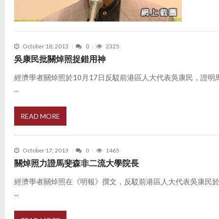
October 18, 2013
0
2325
吳康民批關焯照捉錯用神
經濟學者關焯照於10月17日反駁前港區人大代表吳康民，證明
...
READ MORE
October 17, 2013
0
1465
關焯照力證馬斐森非二流大學院長
經濟學者關焯照在《明報》撰文，反駁前港區人大代表吳康民於1
...