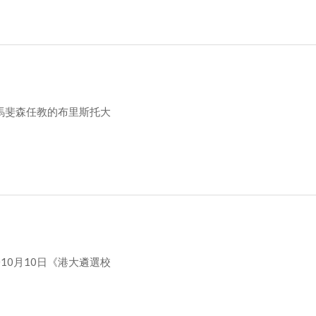
馬斐森任教的布里斯托大
0月10日《港大遴選校