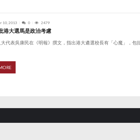
r 10, 2013
0
2479
批港大選馬是政治考慮
人大代表吳康民在《明報》撰文，指出港大遴選校長有「心魔」，包括
 MORE