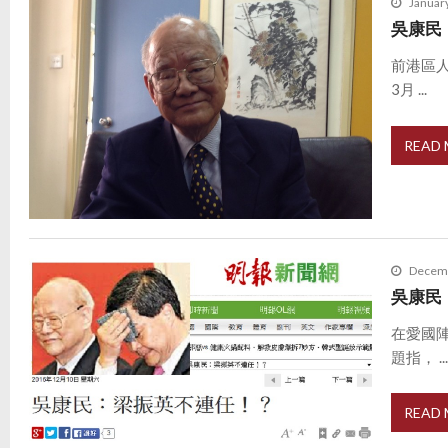
January
吳康民
前港區
3月 ...
READ
Decemb
吳康民
在愛國
題指， ..
READ