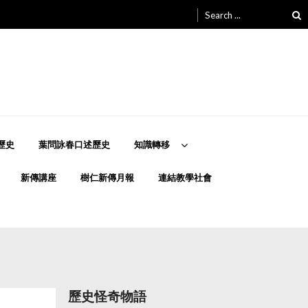
Search
for:
歷史
葉問詠春口述歷史
知識轉移
新傳講座
樹仁新傳月報
連結教學社會
歷史怪奇物語