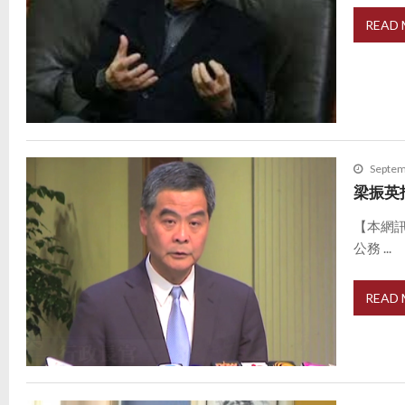
READ
Septem
梁振英
【本網
公務 ...
READ