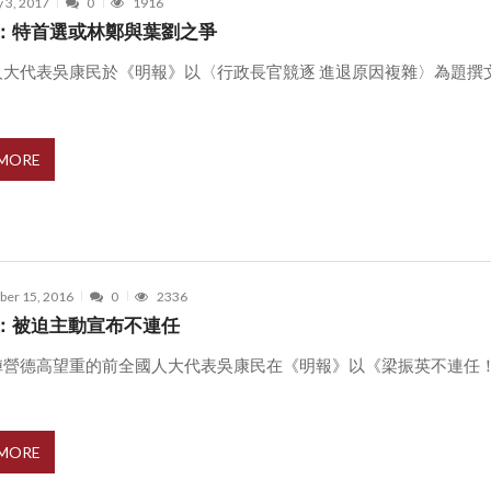
 3, 2017
0
1916
：特首選或林鄭與葉劉之爭
人大代表吳康民於《明報》以〈行政長官競逐 進退原因複雜〉為題撰
 MORE
er 15, 2016
0
2336
：被迫主動宣布不連任
陣營德高望重的前全國人大代表吳康民在《明報》以《梁振英不連任
.
 MORE