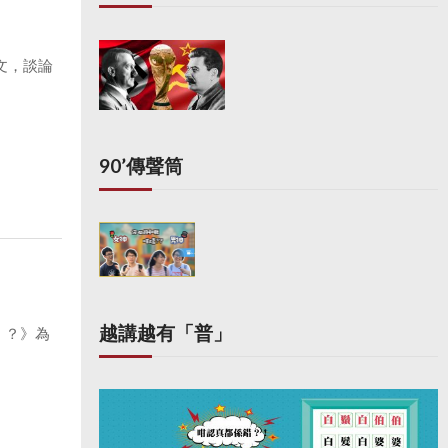
文，談論
90’傳聲筒
越講越有「普」
！？》為