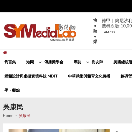
Skip
Skip
to
to
navigation
content
快
德甲｜簡尼沙利咸
•
搜尋次數:10,00
熱
... AM730
•
爆
新傳網
SYMediaLab
雋言集
港聞
傳播奬學金
專訪
樹友陣
美國總統選
媒體設計與虛擬實境科技 MDIT
中華武術與體育文化傳播
數碼營
學・觀點
吳康民
Home
吳康民