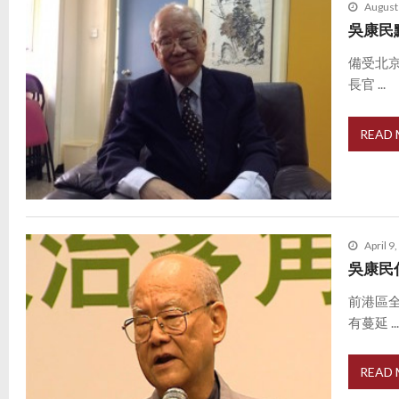
August
吳康民
備受北
長官 ...
READ
April 9
吳康民
前港區
有蔓延 ..
READ