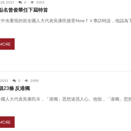
 28, 2015
0
2053
點名曾俊華任下屆特首
京中央重視的前全國人大代表吳康民接受NowＴＶ專訪時說，他認為
 MORE
, 2015
0
2090
倡23條 反港獨
全國人大代表吳康民斥，「港獨」思想迷惑人心。他指，「港獨」思
.
 MORE