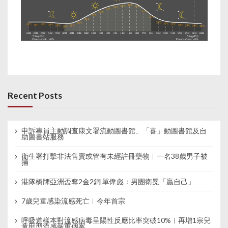
Recent Posts
申訴專員主動調查康文署流動圖書館、「喜」動圖書館及自
助圖書站服務
衞生署打擊非法售賣或管有未經註冊藥物︱一名38歲男子被
捕
港隊橋牌亞洲盃奪2金2銅 單偉彪：男團衛冕「贏自己」
7歲兒童感染流感死亡︱今年首宗
呼吸道樣本對流感病毒呈陽性反應比率突破10%︱再增1宗兒
童甲型流感嚴重個案