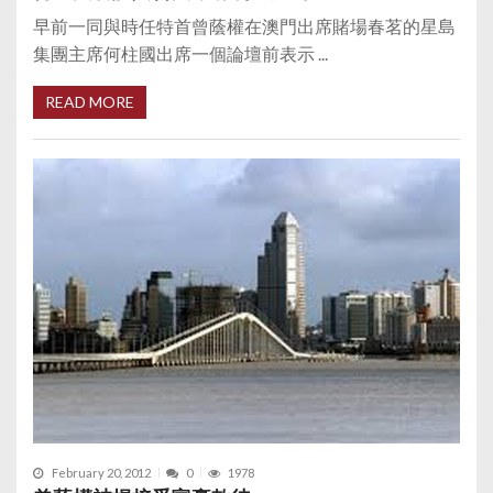
早前一同與時任特首曾蔭權在澳門出席賭場春茗的星島
集團主席何柱國出席一個論壇前表示 ...
READ MORE
February 20, 2012
0
1978