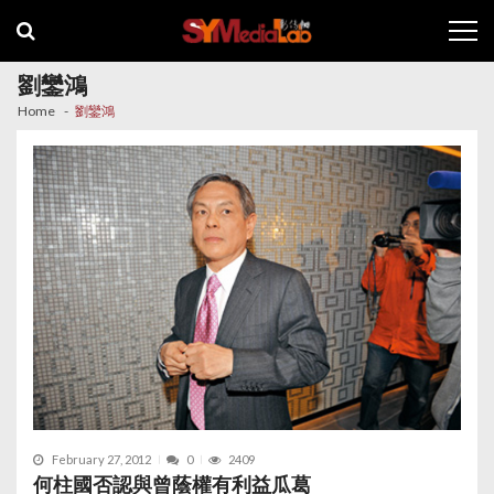
Skip
Skip
to
to
navigation
content
劉鑾鴻
Home
劉鑾鴻
February 27, 2012
0
2409
何柱國否認與曾蔭權有利益瓜葛