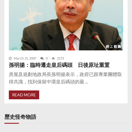
March 21, 2007
0
2155
孫明揚：臨時遷走皇后碼頭 日後原址重置
房屋及規劃地政局長孫明揚表示，政府已跟專業團體取
得共識，找到保留中環皇后碼頭的最 ...
READ MORE
歷史怪奇物語