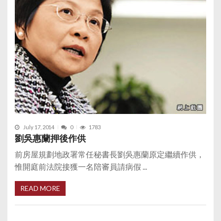
July 17, 2014
0
1783
劉吳惠蘭押後作供
前房屋規劃地政署常任秘書長劉吳惠蘭原定繼續作供，
惟開庭前法院接獲一名陪審員請病假 ...
READ MORE