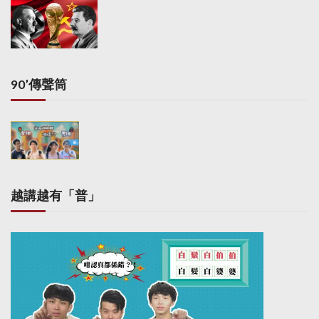
90’傳聲筒
越講越有「普」