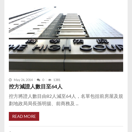
May 26, 2014
0
1381
控方減證人數目至64人
控方將證人數目由82人減至64人，名單包括前房屋及規
劃地政局局長孫明揚、前商務及 ...
READ MORE