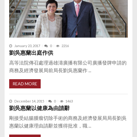
January 23, 2017
0
2216
劉吳惠蘭出庭作供
高等法院傳召處理過雄濤廣播有限公司廣播發牌申請的
商務及經濟發展局前局長劉吳惠蘭作 ...
READ MORE
December 14, 2015
0
1463
劉吳惠蘭以健康為由請辭
剛接受結腸腫瘤切除手術的商務及經濟發展局局長劉吳
惠蘭以健康理由請辭並獲得批准，職 ...