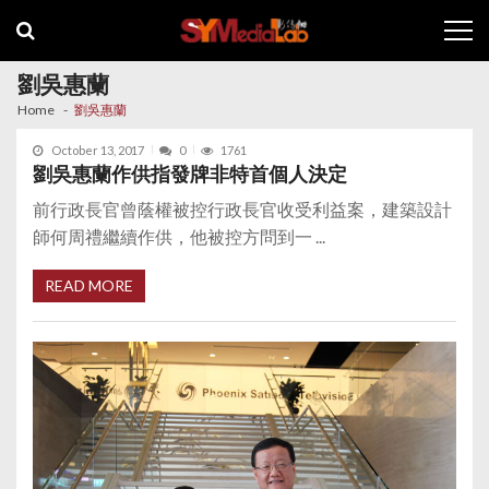
Skip
Skip
to
to
navigation
content
劉吳惠蘭
Home
劉吳惠蘭
October 13, 2017
0
1761
劉吳惠蘭作供指發牌非特首個人決定
前行政長官曾蔭權被控行政長官收受利益案，建築設計
師何周禮繼續作供，他被控方問到一 ...
READ MORE