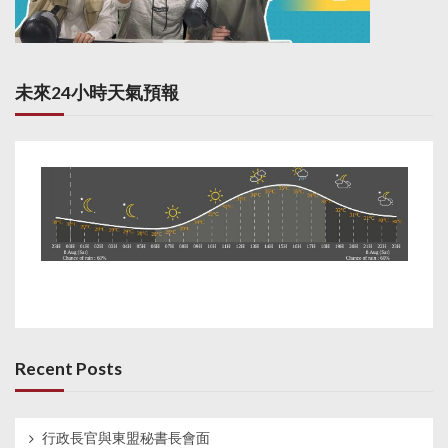
未來24小時天氣預報
Recent Posts
行政長官與東盟秘書長會面