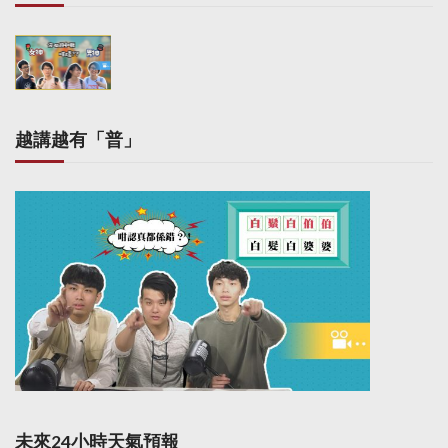
越講越有「普」
未來24小時天氣預報