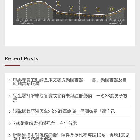
Recent Posts
申訴專員主動調查康文署流動圖書館、「喜」動圖書館及自
助圖書站服務
衞生署打擊非法售賣或管有未經註冊藥物︱一名38歲男子被
捕
港隊橋牌亞洲盃奪2金2銅 單偉彪：男團衛冕「贏自己」
7歲兒童感染流感死亡︱今年首宗
呼吸道樣本對流感病毒呈陽性反應比率突破10%︱再增1宗兒
童甲型流感嚴重個案