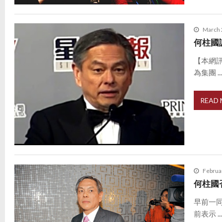
March 
何柱國
【本網
為集團 ..
READ
Februa
何柱國
早前一
前表示 ..