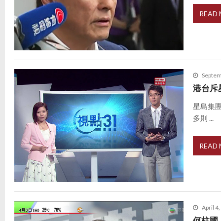
READ
Septem
港台斥
星島集
多則 ...
READ
April 4
何柱國