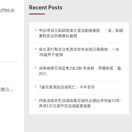
Recent Posts
訪問時表
申訴專員主動調查康文署流動圖書館、「喜」動圖
書館及自助圖書站服務
衞生署打擊非法售賣或管有未經註冊藥物︱一名
38歲男子被捕
港隊橋牌亞洲盃奪2金2銅 單偉彪：男團衛冕「贏
自己」
7歲兒童感染流感死亡︱今年首宗
 ...
呼吸道樣本對流感病毒呈陽性反應比率突破10%︱
再增1宗兒童甲型流感嚴重個案