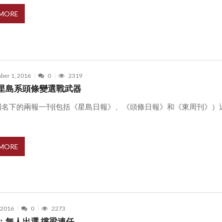
 MORE
ber 1, 2016
0
2319
星島系頭條變選戰武器
團名下的兩報一刊(包括《星島日報》、《頭條日報》和《東周刊》）
 MORE
, 2016
0
2273
：無人出選 撐梁連任