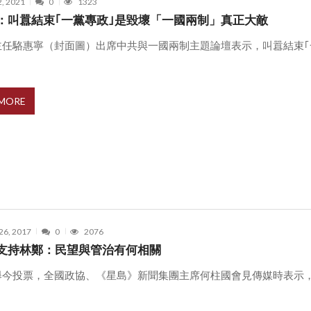
2, 2021
0
1323
：叫囂結束｢一黨專政｣是毀壞「一國兩制」真正大敵
主任駱惠寧（封面圖）出席中共與一國兩制主題論壇表示，叫囂結束｢
 MORE
26, 2017
0
2076
支持林鄭：民望與管治有何相關
舉今投票，全國政協、《星島》新聞集團主席何柱國會見傳媒時表示
.