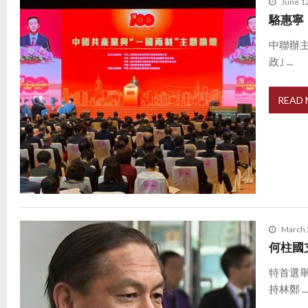
June 1
駱惠寧
中聯辦
政｣ ...
READ
March 
何柱國
特首選
持林鄭 ..