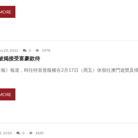
 MORE
ry 20, 2012
0
1978
被揭接受富豪款待
日報》報道，時任特首曾蔭權在2月17日（周五）休假往澳門遊覽及
 MORE
2, 2010
0
1845