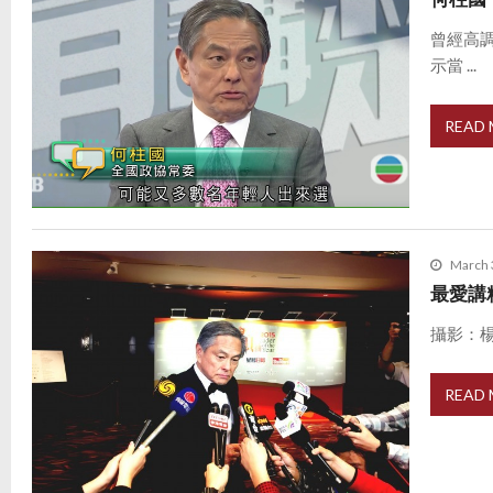
曾經高
示當 ...
READ
March 
最愛講
攝影：楊
READ