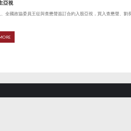
主亞視
人、全國政協委員王征與查懋聲簽訂合約入股亞視，買入查懋聲、劉
.
 MORE