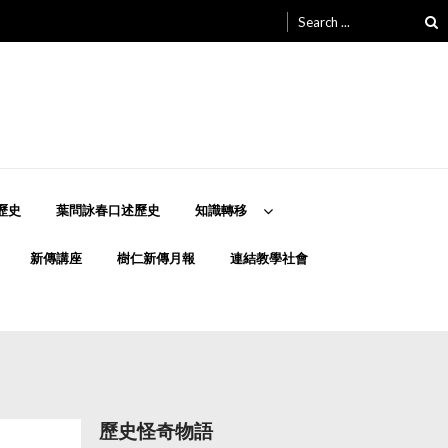
Search
for:
歷史
葉問詠春口述歷史
知識轉移
新傳講座
樹仁新傳月報
連結教學社會
歷史怪奇物語