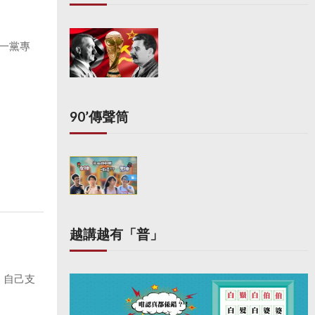
一黨專
90’傳聲筒
越講越有「普」
，自己支