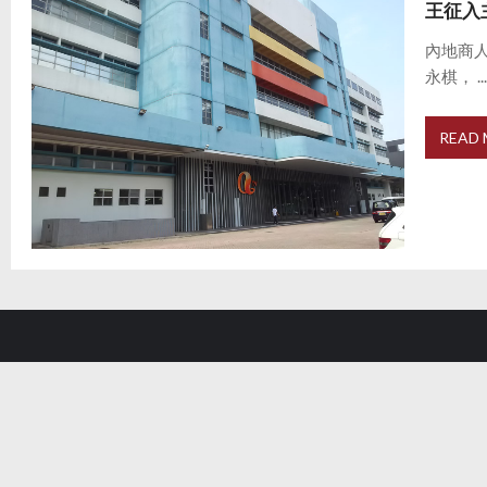
王征入
內地商
永棋， ..
READ