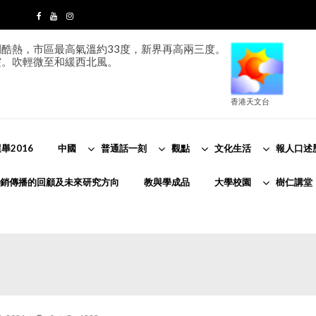
酷熱，市區最高氣溫約33度，新界再高兩三度。
霞。吹輕微至和緩西北風。
香港天文台
舉2016
中國
普通話一刻
觀點
文化生活
報人口述
銷傳播的回顧及未來研究方向
教與學成品
大學校園
樹仁講堂