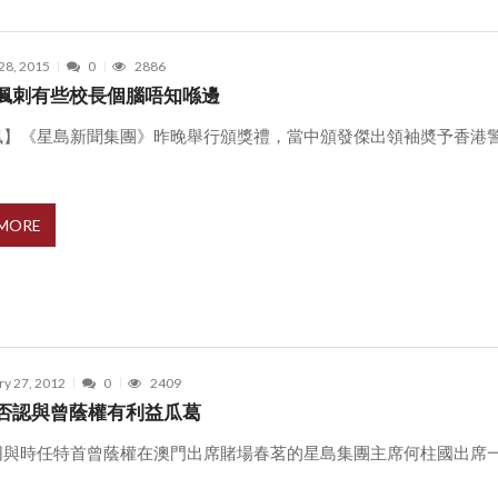
28, 2015
0
2886
諷刺有些校長個腦唔知喺邊
訊】《星島新聞集團》昨晚舉行頒獎禮，當中頒發傑出領袖奬予香港
.
 MORE
ry 27, 2012
0
2409
否認與曾蔭權有利益瓜葛
同與時任特首曾蔭權在澳門出席賭場春茗的星島集團主席何柱國出席
.