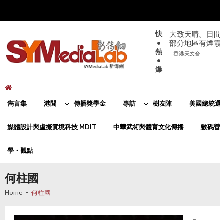
Skip
Skip
to
to
navigation
content
快
大致天晴。日間
•
部分地區有煙
熱
... 香港天文台
•
爆
新傳網
SYMediaLab
雋言集
港聞
傳播奬學金
專訪
樹友陣
美國總統選
媒體設計與虛擬實境科技 MDIT
中華武術與體育文化傳播
數碼營
學・觀點
何柱國
Home
何柱國