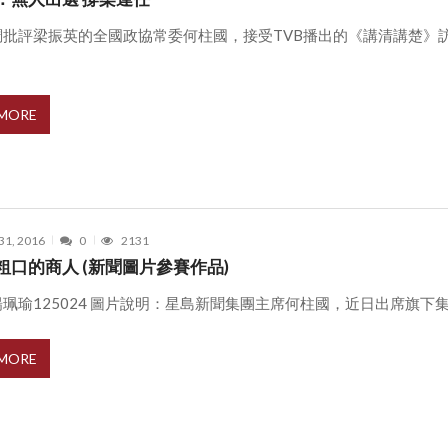
調批評梁振英的全國政協常委何柱國，接受TVB播出的《講清講楚》
 MORE
31, 2016
0
2131
粗口的商人 (新聞圖片參賽作品)
珮瑜125024 圖片說明：星島新聞集團主席何柱國，近日出席旗下集團活
 MORE