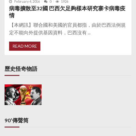
February 4, 2016
0
1926
病毒擴散至32國 巴西欠足夠樣本研究寨卡病毒疫
情
【本網訊】聯合國和美國的官員都指，由於巴西法例規
定不能向外提供基因資料，巴西沒有 ...
READ MORE
歷史怪奇物語
90’傳聲筒