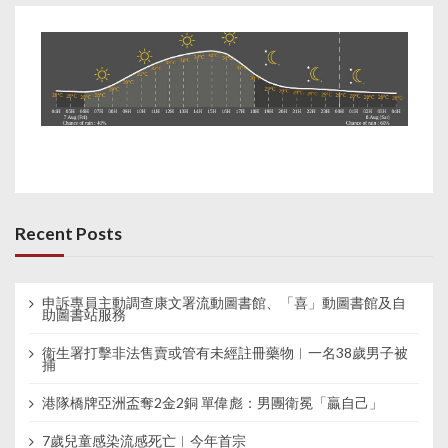
Recent Posts
申訴專員主動調查康文署流動圖書館、「喜」動圖書館及自
助圖書站服務
衞生署打擊非法售賣或管有未經註冊藥物︱一名38歲男子被
捕
港隊橋牌亞洲盃奪2金2銅 單偉彪：男團衛冕「贏自己」
7歲兒童感染流感死亡︱今年首宗