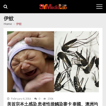
Skip
Skip
to
to
navigation
content
伊蚊
Home
伊蚊
February 4, 2016
0
2506
美首宗本土感染 患者性接觸染寨卡 泰國、澳洲均