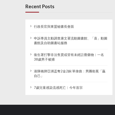
Recent Posts
行政長官與東盟秘書長會面
申訴專員主動調查康文署流動圖書館、「喜」動圖
書館及自助圖書站服務
衞生署打擊非法售賣或管有未經註冊藥物︱一名
38歲男子被捕
港隊橋牌亞洲盃奪2金2銅 單偉彪：男團衛冕「贏
自己」
7歲兒童感染流感死亡︱今年首宗