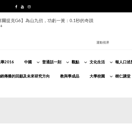
s塞爾提克G6】為山九仞，功虧一簣：0.1秒的奇蹟
+
運動視界
舉2016
中國
普通話一刻
觀點
文化生活
報人口述
銷傳播的回顧及未來研究方向
教與學成品
大學校園
樹仁講堂