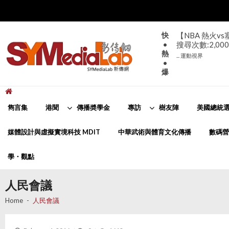
Skip
Skip
to
to
navigation
content
快
【NBA 熱火v
•
搜尋次數:2,000
熱
... 運動視界
•
爆
新傳網
SYMediaLab
雋言集
港聞
傳播奬學金
專訪
樹友陣
美國總統選
媒體設計與虛擬實境科技 MDIT
中華武術與體育文化傳播
數碼營
學・觀點
人民會議
Home
人民會議