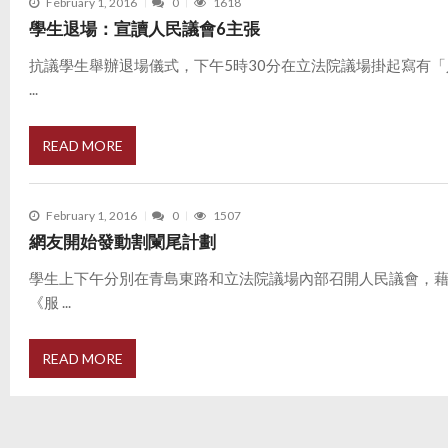
February 1, 2016
0
1618
學生退場：宣讀人民議會6主張
抗議學生舉辦退場儀式，下午5時30分在立法院議場掛起寫有
...
READ MORE
February 1, 2016
0
1507
網友開始發動割闌尾計劃
學生上下午分別在青島東路和立法院議場內部召開人民議會，
《服 ...
READ MORE