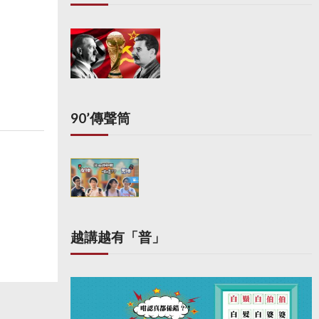
90’傳聲筒
越講越有「普」