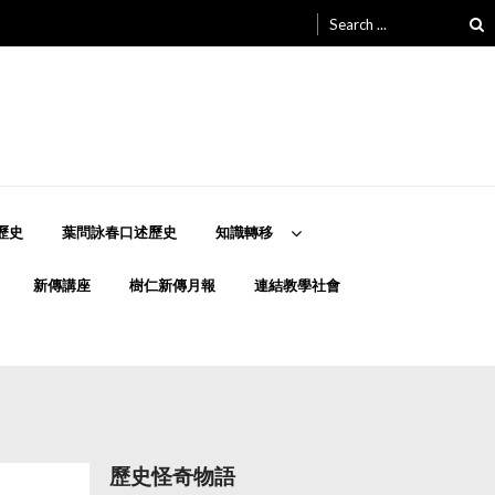
Search
for:
歷史
葉問詠春口述歷史
知識轉移
新傳講座
樹仁新傳月報
連結教學社會
歷史怪奇物語