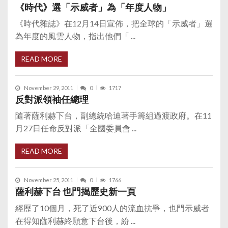
《時代》選「示威者」為「年度人物」
《時代雜誌》在12月14日宣佈，把全球的「示威者」選
為年度的風雲人物，指出他們「 ...
READ MORE
November 29, 2011
0
1717
反對派領袖任總理
隨著薩利赫下台，副總統哈迪著手籌組過渡政府。在11
月27日任命反對派「全國委員會 ...
READ MORE
November 25, 2011
0
1766
薩利赫下台 也門揭歷史新一頁
經歷了10個月，死了近900人的流血抗爭，也門示威者
在得知薩利赫終願意下台後，紛 ...