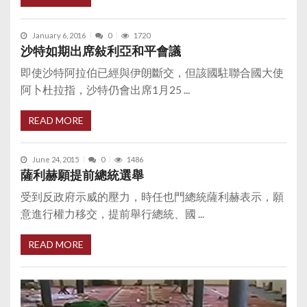
January 6, 2016
0
1720
沙特如期出席敍利亞和平會議
即使沙特阿拉伯已經與伊朗斷交，但該國駐聯合國大使
阿卜杜拉指，沙特仍會出席1月25 ...
READ MORE
June 24, 2015
0
1486
薩利赫願提前總統選舉
受到反政府示威的壓力，時任也門總統薩利赫表示，願
意進行權力移交，提前舉行總統、國 ...
READ MORE