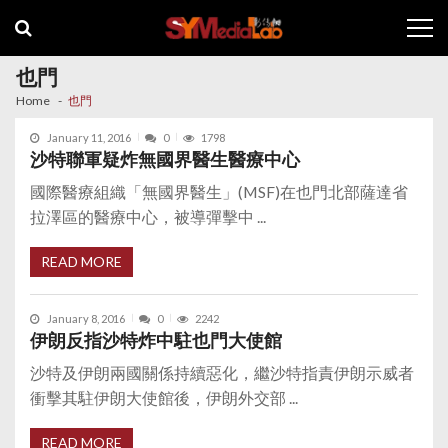
Skip
Skip
to
to
navigation
content
也門
Home
也門
January 11, 2016
0
1798
沙特聯軍疑炸無國界醫生醫療中心
國際醫療組織「無國界醫生」(MSF)在也門北部薩達省
拉澤區的醫療中心，被導彈擊中 ...
READ MORE
January 8, 2016
0
2242
伊朗反指沙特炸中駐也門大使館
沙特及伊朗兩國關係持續惡化，繼沙特指責伊朗示威者
衝擊其駐伊朗大使館後，伊朗外交部 ...
READ MORE