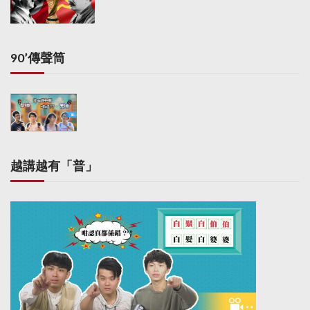
i
n
a
90’傳聲筒
t
i
o
n
越講越有「普」