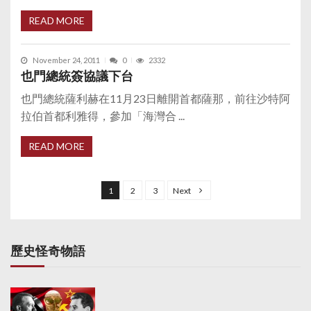
READ MORE
November 24, 2011
0
2332
也門總統簽協議下台
也門總統薩利赫在11月23日離開首都薩那，前往沙特阿
拉伯首都利雅得，參加「海灣合 ...
READ MORE
P
o
1
2
3
Next
s
t
s
歷史怪奇物語
p
a
g