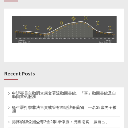
Recent Posts
申訴專員主動調查康文署流動圖書館、「喜」動圖書館及自
助圖書站服務
衞生署打擊非法售賣或管有未經註冊藥物︱一名38歲男子被
捕
港隊橋牌亞洲盃奪2金2銅 單偉彪：男團衛冕「贏自己」