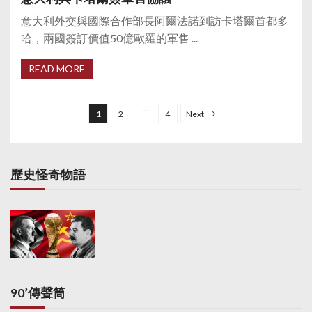
意大利外交與國際合作部長阿爾法諾到訪卡塔爾首都多
哈，兩國簽訂價值50億歐羅的軍售 ...
READ MORE
P
o
…
1
2
4
Next
s
t
s
歷史怪奇物語
p
a
g
i
n
a
90’傳聲筒
t