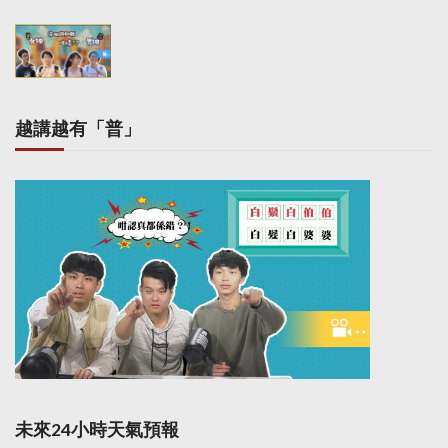
i
o
n
越講越有「普」
未來24小時天氣預報