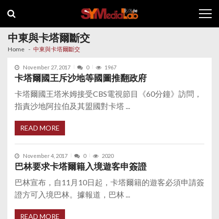
Skip
Skip
to
to
navigation
content
中東與卡塔爾斷交
Home
中東與卡塔爾斷交
November 27, 2017
0
1967
卡塔爾國王斥沙地等國圖推翻政府
卡塔爾國王塔米姆接受CBS電視節目《60分鐘》訪問，
指責沙地阿拉伯及其盟國對卡塔 ...
READ MORE
November 4, 2017
0
2020
巴林要求卡塔爾籍入境遊客申簽證
巴林宣布，自11月10日起，卡塔爾籍的遊客必須申請簽
證方可入境巴林。據報道，巴林 ...
READ MORE