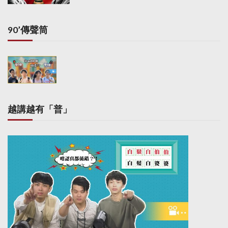
90’傳聲筒
越講越有「普」