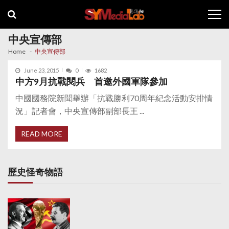
Skip
Skip
to
to
navigation
content
中央宣傳部
Home
中央宣傳部
June 23, 2015
0
1682
中方9月抗戰閱兵 首邀外國軍隊參加
中國國務院新聞舉辦「抗戰勝利70周年紀念活動安排情
況」記者會，中央宣傳部副部長王 ...
READ MORE
歷史怪奇物語