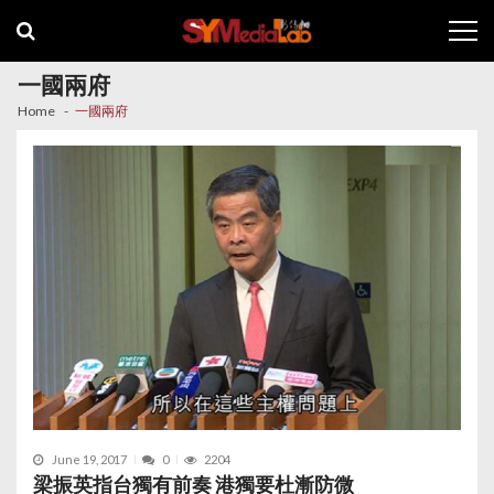
Skip
Skip
to
to
navigation
content
一國兩府
Home
一國兩府
June 19, 2017
0
2204
梁振英指台獨有前奏 港獨要杜漸防微