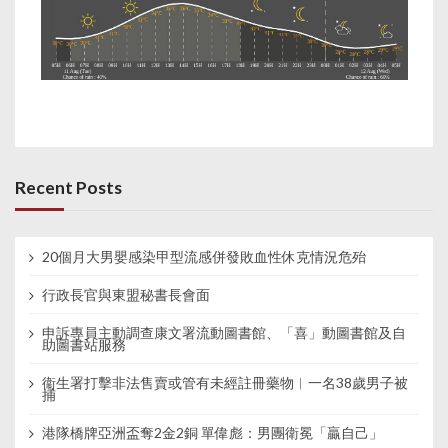
Recent Posts
20個月大男嬰感染甲型流感併發敗血性休克情況危殆
行政長官與東盟秘書長會面
申訴專員主動調查康文署流動圖書館、「喜」動圖書館及自
助圖書站服務
衞生署打擊非法售賣或管有未經註冊藥物︱一名38歲男子被
捕
港隊橋牌亞洲盃奪2金2銅 單偉彪：男團衛冕「贏自己」