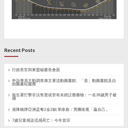
Recent Posts
行政長官與東盟秘書長會面
申訴專員主動調查康文署流動圖書館、「喜」動圖書館及自
助圖書站服務
衞生署打擊非法售賣或管有未經註冊藥物︱一名38歲男子被
捕
港隊橋牌亞洲盃奪2金2銅 單偉彪：男團衛冕「贏自己」
7歲兒童感染流感死亡︱今年首宗