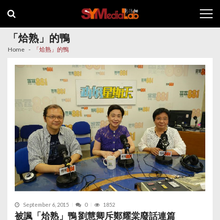
Skip
Skip
to
to
navigation
content
「烚熟」的鴨
Home
「烚熟」的鴨
September 6, 2015
0
1852
被諷「烚熟」鴨 劉慧卿斥鄭耀棠廢話連篇