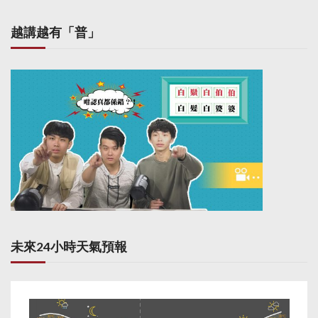
越講越有「普」
未來24小時天氣預報