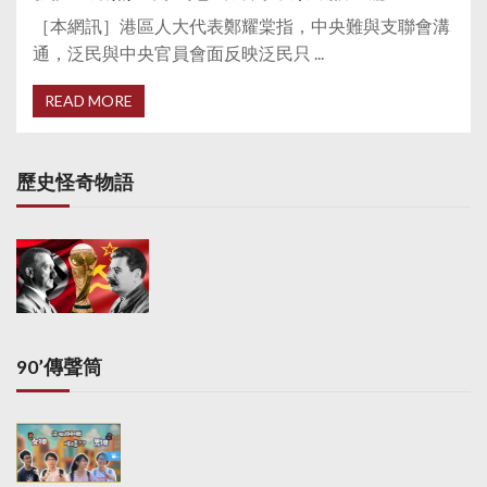
［本網訊］港區人大代表鄭耀棠指，中央難與支聯會溝
通，泛民與中央官員會面反映泛民只 ...
READ MORE
歷史怪奇物語
90’傳聲筒