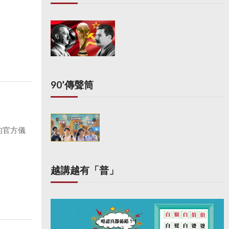
90’傳聲筒
的官方儀
越講越有「普」