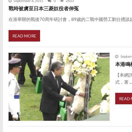
September 6, 2015
0
2633
戰時被虜至日本三菱奴役者伸冤
在港舉辦的戰後70周年研討會，89歲的二戰中國勞工劉仕禮談起71
READ MORE
Septem
本港鳴
【本網
式，署 ..
READ