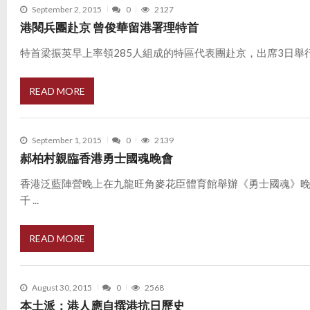
September 2, 2015
0
2127
港閱兵團赴京 曾俊華留港署理特首
特首梁振英早上率領285人組成的特區代表團赴京，出席3日舉行的抗
READ MORE
September 1, 2015
0
2139
郝柏村親臨香港勇士國魂晚會
香港泛藍陣營晚上在九龍旺角麥花臣體育館舉辦《勇士國魂》
千 ...
READ MORE
August 30, 2015
0
2568
本土派：港人應自撰港抗日歷史