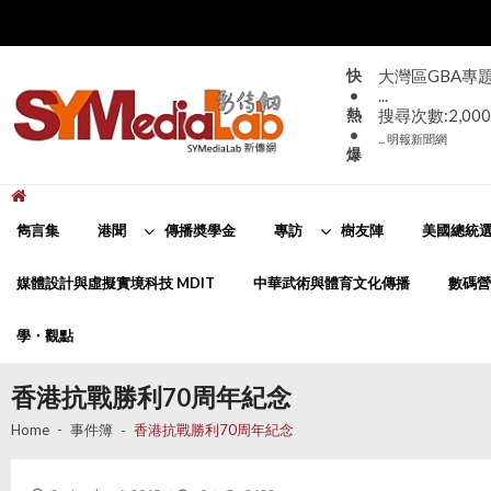
Skip
Skip
to
to
navigation
content
快
大灣區GBA專
•
...
熱
搜尋次數:2,000
•
... 明報新聞網
爆
新傳網
SYMediaLab
雋言集
港聞
傳播奬學金
專訪
樹友陣
美國總統選
媒體設計與虛擬實境科技 MDIT
中華武術與體育文化傳播
數碼營
學・觀點
香港抗戰勝利70周年紀念
Home
事件簿
香港抗戰勝利70周年紀念