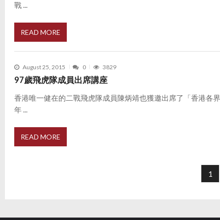
戰 ...
READ MORE
August 25, 2015
0
3829
97歲飛虎隊成員出席講座
香港唯一健在的二戰飛虎隊成員陳炳靖也獲邀出席了「香港各
年 ...
READ MORE
P
o
1
s
t
s