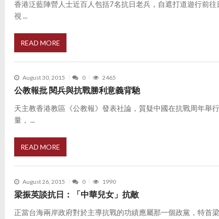
香港泛藍陣營人士近百人包括7名抗日老兵，自遮打道遊行前往
視 ...
READ MORE
August 30, 2015
0
2465
公教報批 閱兵與抗戰勝利意義背馳
天主教香港教區《公教報》發表社論，質疑中國在抗戰周年舉
量， ...
READ MORE
August 26, 2015
0
1990
梁振英談抗日：「中華兒女」抗敵
正當台海兩岸政府對於主導抗戰的功績應屬那一個政黨，特首