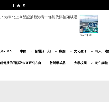
題：港車北上今登記抽籤港青一條龍代辦搶頭啖湯
+
on.cc東網
舉2016
中國
普通話一刻
觀點
文化生活
報人口述
銷傳播的回顧及未來研究方向
教與學成品
大學校園
樹仁講堂