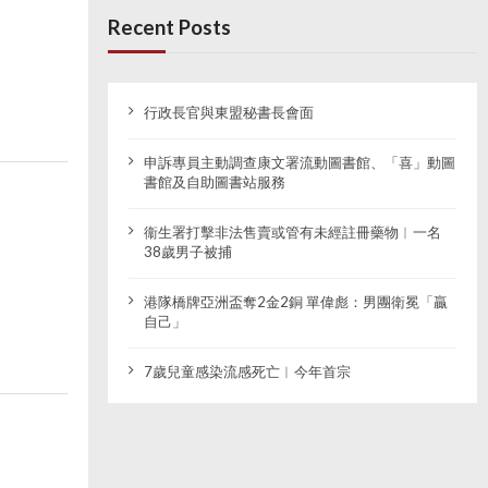
Recent Posts
行政長官與東盟秘書長會面
申訴專員主動調查康文署流動圖書館、「喜」動圖
書館及自助圖書站服務
衞生署打擊非法售賣或管有未經註冊藥物︱一名
38歲男子被捕
港隊橋牌亞洲盃奪2金2銅 單偉彪：男團衛冕「贏
自己」
7歲兒童感染流感死亡︱今年首宗