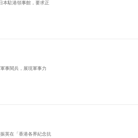
日本駐港領事館，要求正
行軍事閱兵，展現軍事力
梁振英在「香港各界紀念抗