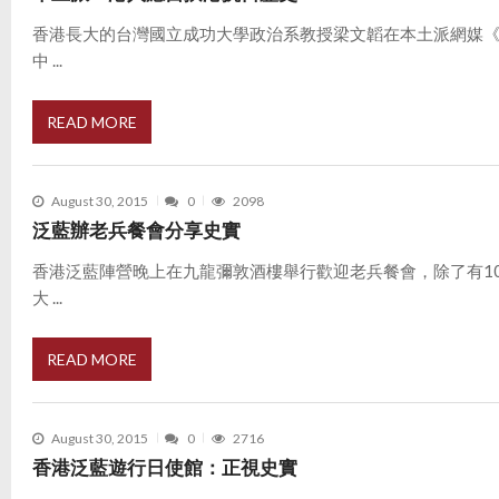
香港長大的台灣國立成功大學政治系教授梁文韜在本土派網媒
中 ...
READ MORE
August 30, 2015
0
2098
泛藍辦老兵餐會分享史實
香港泛藍陣營晚上在九龍彌敦酒樓舉行歡迎老兵餐會，除了有1
大 ...
READ MORE
August 30, 2015
0
2716
香港泛藍遊行日使館：正視史實