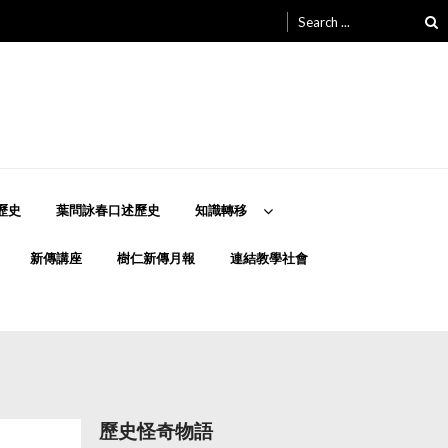
Search
for:
歷史
葉問詠春口述歷史
知識轉移
新傳講座
樹仁新傳月報
連結教學社會
歷史怪奇物語