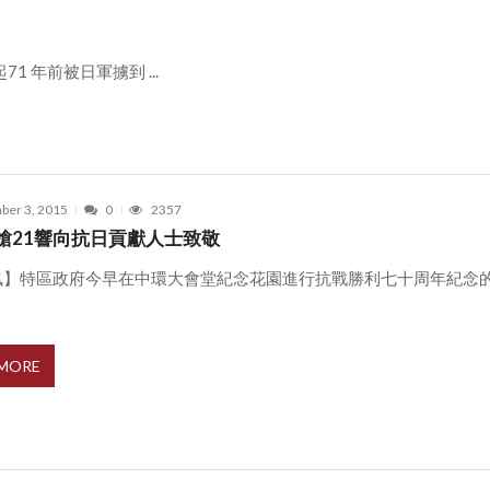
 年前被日軍擄到 ...
ber 3, 2015
0
2357
槍21響向抗日貢獻人士致敬
訊】特區政府今早在中環大會堂紀念花園進行抗戰勝利七十周年紀念
.
 MORE