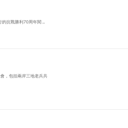
戰勝利70周年閱 ...
晚會，包括兩岸三地老兵共