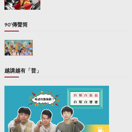
i
n
a
90’傳聲筒
t
i
o
n
越講越有「普」