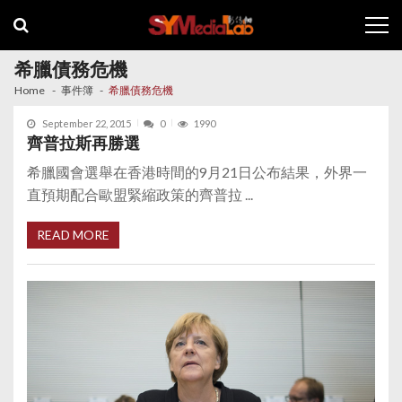
Skip
Skip
to
to
navigation
content
希臘債務危機
Home
事件簿
希臘債務危機
September 22, 2015
0
1990
齊普拉斯再勝選
希臘國會選舉在香港時間的9月21日公布結果，外界一
直預期配合歐盟緊縮政策的齊普拉 ...
READ MORE