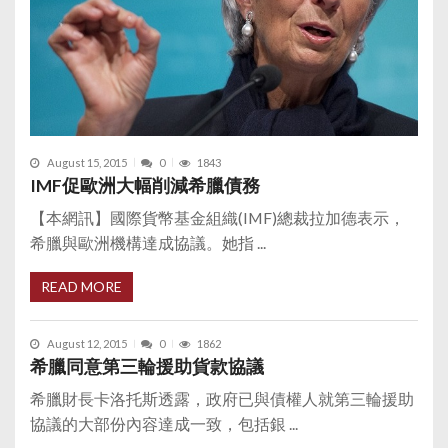
August 15, 2015
0
1843
IMF促歐洲大幅削減希臘債務
【本網訊】國際貨幣基金組織(IMF)總裁拉加德表示，
希臘與歐洲機構達成協議。她指 ...
READ MORE
August 12, 2015
0
1862
希臘同意第三輪援助貨款協議
希臘財長卡洛托斯透露，政府已與債權人就第三輪援助
協議的大部份內容達成一致，包括銀 ...