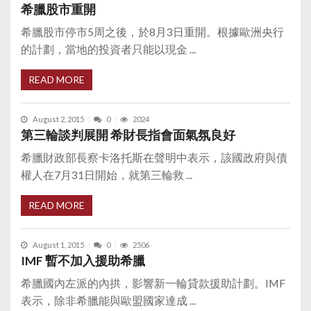
希臘股市重開
希臘股市停市5周之後，於8月3日重開。根據歐洲央行
的計劃，當地的投資者只能以現金 ...
READ MORE
August 2, 2015
0
2024
第三輪談判展開 希財長指會面氣氛良好
希臘財政部長察卡洛托斯在聲明中表示，該國政府與債
權人在7月31日開始，就第三輪救 ...
READ MORE
August 1, 2015
0
2506
IMF 暫不加入援助希臘
希臘國內左派的內拱，影響新一輪貸款援助計劃。IMF
表示，除非希臘能與歐盟國家達成 ...