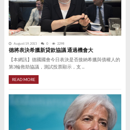
August 19, 2015
0
2298
德將表決希臘新貸款協議 通過機會大
【本網訊】德國國會今日表決是否接納希臘與債權人的
第3輪救助協議，測試投票顯示，支 ...
READ MORE