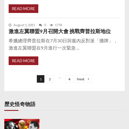
READ MORE
August 1, 2015
0
1778
激進左翼聯盟9月召開大會 挑戰齊普拉斯地位
希臘總理齊普拉斯在7月30日與黨內反對派「攤牌」，
激進左翼聯盟在9月進行一次緊急 ...
READ MORE
P
o
…
1
2
4
Next
s
t
s
歷史怪奇物語
p
a
g